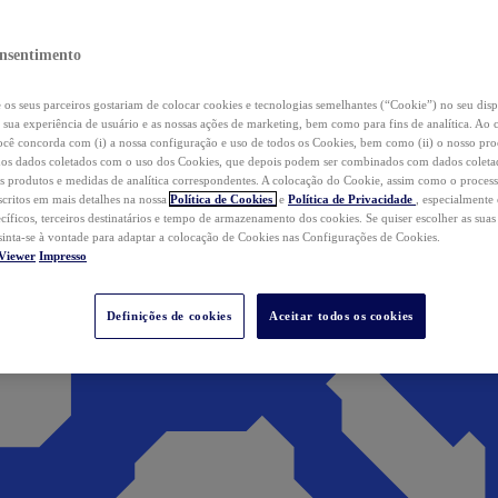
nsentimento
os seus parceiros gostariam de colocar cookies e tecnologias semelhantes (“Cookie”) no seu disp
a sua experiência de usuário e as nossas ações de marketing, bem como para fins de analítica. Ao 
cê concorda com (i) a nossa configuração e uso de todos os Cookies, bem como (ii) o nosso pr
os dados coletados com o uso dos Cookies, que depois podem ser combinados com dados coletad
s produtos e medidas de analítica correspondentes. A colocação do Cookie, assim como o proces
scritos em mais detalhes na nossa
Política de Cookies
e
Política de Privacidade
, especialmente
ecíficos, terceiros destinatários e tempo de armazenamento dos cookies. Se quiser escolher as suas
 sinta-se à vontade para adaptar a colocação de Cookies nas Configurações de Cookies.
Viewer
Impresso
Definições de cookies
Aceitar todos os cookies