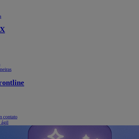
a
EX
s
neiras
ontline
m contato
 ágil