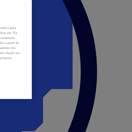
ositivo para
clicar em “Eu
ocessamento
os a partir do
samento dos
 em relação aos
 próprias