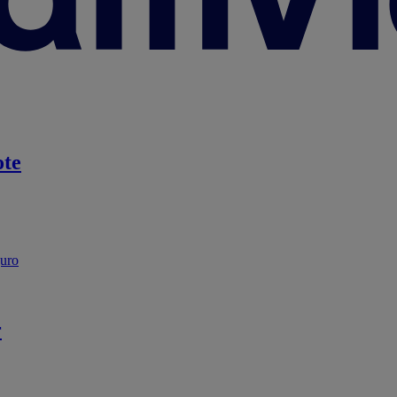
te
guro
r