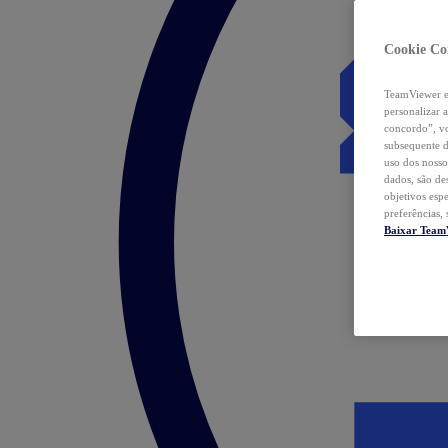
Cookie Co
TeamViewer e 
personalizar 
concordo”, vo
subsequente d
uso dos nosso
dados, são de
objetivos esp
preferências,
Baixar Team