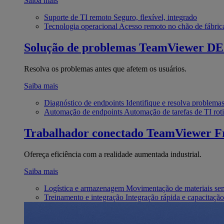
Saiba mais
Suporte de TI remoto
Seguro, flexível, integrado
Tecnologia operacional
Acesso remoto no chão de fábric
Solução de problemas
TeamViewer D
Resolva os problemas antes que afetem os usuários.
Saiba mais
Diagnóstico de endpoints
Identifique e resolva problema
Automação de endpoints
Automação de tarefas de TI roti
Trabalhador conectado
TeamViewer Fr
Ofereça eficiência com a realidade aumentada industrial.
Saiba mais
Logística e armazenagem
Movimentação de materiais se
Treinamento e integração
Integração rápida e capacitação