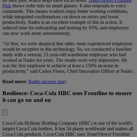
do their jobs, which helps them focus better.
TeamViewer Frontline
Pick
shows order info on smart glasses. It also responds to voice
commands. This means workers enjoy better working conditions,
while integrated confirmations cut down on errors and boost
productivity. Nadro is an excellent example of this in action. It
reduced time for onboarding and training by 93%, and employees
can now work more autonomously.
“At first, we were skeptical that older, more experienced employees
would be receptive to this technology. So, we conducted a baseline
study with a veteran, 51-year-old warehouse employee who had
worked at Nadro for years. The results were very impressive. He
was the first employee to achieve at least a 150% increase in
productivity,” said Carlos Flores, Chief Innovation Officer at Nadro.
Read more:
Nadro success story
Resilience: Coca-Cola HBC uses Frontline to ensure
it can go on and on
Coca-Cola Hellenic Bottling Company (HBC)
is one of the world's
largest Coca-Cola bottlers. It has 54 plants worldwide and makes all
Coca-Cola products. Coca-Cola HBC uses TeamViewer Frontline