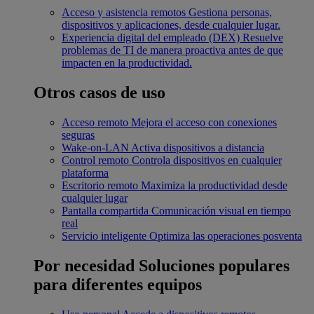
Acceso y asistencia remotos
Gestiona personas,
dispositivos y aplicaciones, desde cualquier lugar.
Experiencia digital del empleado (DEX)
Resuelve
problemas de TI de manera proactiva antes de que
impacten en la productividad.
Otros casos de uso
Acceso remoto
Mejora el acceso con conexiones
seguras
Wake-on-LAN
Activa dispositivos a distancia
Control remoto
Controla dispositivos en cualquier
plataforma
Escritorio remoto
Maximiza la productividad desde
cualquier lugar
Pantalla compartida
Comunicación visual en tiempo
real
Servicio inteligente
Optimiza las operaciones posventa
Por necesidad
Soluciones populares
para diferentes equipos