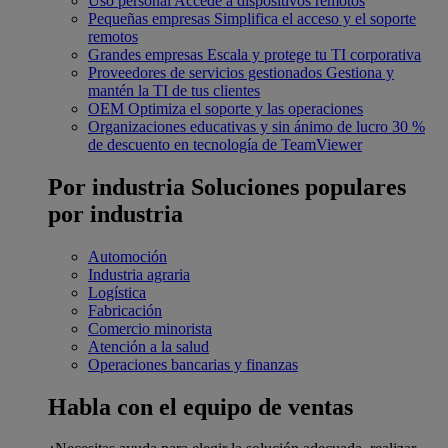
Uso personal
Accede a dispositivos remotos
Pequeñas empresas
Simplifica el acceso y el soporte
remotos
Grandes empresas
Escala y protege tu TI corporativa
Proveedores de servicios gestionados
Gestiona y
mantén la TI de tus clientes
OEM
Optimiza el soporte y las operaciones
Organizaciones educativas y sin ánimo de lucro
30 %
de descuento en tecnología de TeamViewer
Por industria
Soluciones populares
por industria
Automoción
Industria agraria
Logística
Fabricación
Comercio minorista
Atención a la salud
Operaciones bancarias y finanzas
Habla con el equipo de ventas