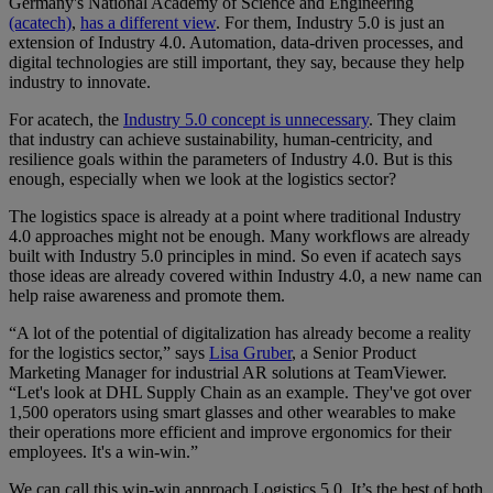
Germany's National Academy of Science and Engineering
(acatech)
,
has a different view
. For them, Industry 5.0 is just an
extension of Industry 4.0. Automation, data-driven processes, and
digital technologies are still important, they say, because they help
industry to innovate.
For acatech, the
Industry 5.0 concept is unnecessary
. They claim
that industry can achieve sustainability, human-centricity, and
resilience goals within the parameters of Industry 4.0. But is this
enough, especially when we look at the logistics sector?
The logistics space is already at a point where traditional Industry
4.0 approaches might not be enough. Many workflows are already
built with Industry 5.0 principles in mind. So even if acatech says
those ideas are already covered within Industry 4.0, a new name can
help raise awareness and promote them.
“A lot of the potential of digitalization has already become a reality
for the logistics sector,” says
Lisa Gruber
, a Senior Product
Marketing Manager for industrial AR solutions at TeamViewer.
“Let's look at DHL Supply Chain as an example. They've got over
1,500 operators using smart glasses and other wearables to make
their operations more efficient and improve ergonomics for their
employees. It's a win-win.”
We can call this win-win approach Logistics 5.0. It’s the best of both