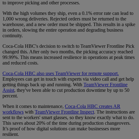
to improve picking and other processes.
With the high volumes they ship, even a 0.1% error rate can lead to
1,000 wrong deliveries. Rejected orders must be returned to the
warehouse, and a new order must be shipped. This results in a spike
in orders, slowing the entire operation and degrading business
continuity.
Coca-Cola HBC's decision to switch to TeamViewer Frontline Pick
changed this. After only two months, the picking accuracy reached
99.99%. This means increased resilience in operations at peak times
and reduced costs.
Coca-Cola HBC also uses TeamViewer for remote support.
Employees can get in touch with experts via video call and get help
getting things back up and running. With
TeamViewer Frontline
Assist
, they've been able to cut production downtime by up to 50
percent.
When it comes to maintenance,
Coca-Cola HBC creates AR
workflows
with
TeamViewer Frontline Inspect
. The instructions are
sent to the workers' smart glasses, so they know exactly what to do.
This saves about 20% of the time during production changeovers.
It’s proof of how digital solutions can make businesses more
resilient.