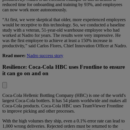
reduced time for onboarding and training by 93%, and employees
can now work more autonomously.
“At first, we were skeptical that older, more experienced employees
would be receptive to this technology. So, we conducted a baseline
study with a veteran, 51-year-old warehouse employee who had
worked at Nadro for years. The results were very impressive. He
was the first employee to achieve at least a 150% increase in
productivity,” said Carlos Flores, Chief Innovation Officer at Nadro.
Read more:
Nadro success story
Resilience: Coca-Cola HBC uses Frontline to ensure
it can go on and on
Coca-Cola Hellenic Bottling Company (HBC)
is one of the world's
largest Coca-Cola bottlers. It has 54 plants worldwide and makes all
Coca-Cola products. Coca-Cola HBC uses TeamViewer Frontline
to improve picking and other processes.
With the high volumes they ship, even a 0.1% error rate can lead to
1,000 wrong deliveries. Rejected orders must be returned to the