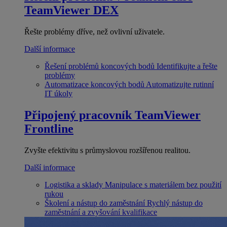
TeamViewer DEX
Řešte problémy dříve, než ovlivní uživatele.
Další informace
Řešení problémů koncových bodů
Identifikujte a řešte
problémy
Automatizace koncových bodů
Automatizujte rutinní
IT úkoly
Připojený pracovník
TeamViewer
Frontline
Zvyšte efektivitu s průmyslovou rozšířenou realitou.
Další informace
Logistika a sklady
Manipulace s materiálem bez použití
rukou
Školení a nástup do zaměstnání
Rychlý nástup do
zaměstnání a zvyšování kvalifikace