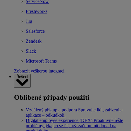
ServiceNow
Freshworks
Jira
Salesforce
Zendesk
Slack
Microsoft Teams
Zobrazit veškerou integraci
Řešení
Oblíbené případy použití
Vzdálený přístup a podpora
Spravujte lidi, zařízení a
aplikace – odkudkoli.
Digital employee experience (DEX)
Proaktivně řešte
problémy týkající se IT, než začnou mít dopad na
produktivitu.