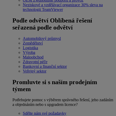
OEM
Zjednodušte podporu a provoz
Neziskové a vzdělávací organizace
30% sleva na
technologii TeamViewer
Podle odvětví
Oblíbená řešení
seřazená podle odvětví
Automobilový průmysl
Zemědělství
Logistika
Výroba
Maloobchod
Zdravotní péče
Bankovní a finanční sektor
Veřejný sektor
Promluvte si s naším prodejním
týmem
Potřebujete pomoc s výběrem správného řešení, jeho zadáním
a objednáním nebo s upgradem licence?
Sdělte nám své požadavky