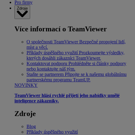
Pro firmy
Zdroje
Více informací o TeamViewer
O společnosti TeamViewer
Bezpečné propojení lidí,
míst a věcí.
Příklady úspěšného využití
Prozkoumejte výsledky,
kterých dosáhli zákazníci TeamViewer.
Kontaktovat podporu
Prohlédněte si články podpory
nebo kontaktujte náš tým.
Staňte se partnerem
Připojte se k našemu globálnímu
partnerskému programu TeamUP.
NOVINKY
TeamViewer hlásí rychlé přijetí jeho nabídky umělé
inteligence zákazníky.
Zdroje
Blog
Příklady úspěšného využití