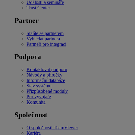
Události a semináře
Trust Center
Partner
Staňte se partnerem
Vyhledat partnera
Partneři pro integraci
Podpora
Kontaktovat podporu
Návody a příručky
Informační databáze
Stav systému
Přizpůsobené moduly
Pro vývojáře
Komunita
Společnost
O společnosti TeamViewer
Kariéra