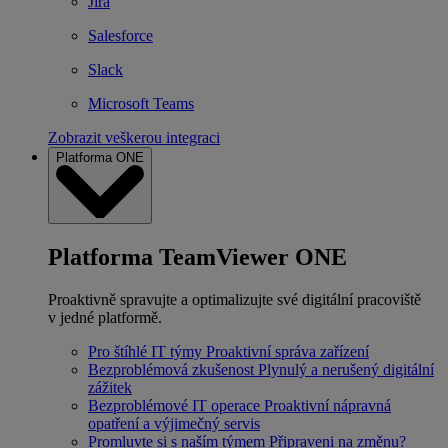
Jira
Salesforce
Slack
Microsoft Teams
Zobrazit veškerou integraci
Platforma ONE
Platforma TeamViewer ONE
Proaktivně spravujte a optimalizujte své digitální pracoviště
v jedné platformě.
Pro štíhlé IT týmy
Proaktivní správa zařízení
Bezproblémová zkušenost
Plynulý a nerušený digitální
zážitek
Bezproblémové IT operace
Proaktivní nápravná
opatření a výjimečný servis
Promluvte si s naším týmem
Připraveni na změnu?