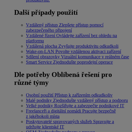
Další případy použití
Vzdálený přístup
Zlepšete přístup pomocí
zabezpečeného připojení
Vzdálené řízení
Ovládejte zařízení bez ohledu na
platformu
Vzdálená plocha
Zvyšujte produktivitu odkudkoli
Wake-on-LAN
Povolte vzdálenou aktivaci zařízení
Sdílení obrazovky
Vizuální komunikace v reálném čase
Smart Service
Zjednodušte poprodejní operace
Dle potřeby
Oblíbená řešení pro
různé týmy
Osobní použití
Přístup k zařízením odkudkoliv
Malé podniky
Zjednodušte vzdálený přístup a podporu
Velké podniky
Rozšiřujte a zabezpečte podnikové IT
Freelanceři a digitální nomádi
Pracujte bezpečně
z jakéhokoli místa
Poskytovatelé spravovaných služeb
Spravujte a
udržujte klientské IT