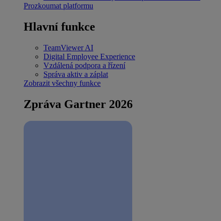
Prozkoumat platformu
Hlavní funkce
TeamViewer AI
Digital Employee Experience
Vzdálená podpora a řízení
Správa aktiv a záplat
Zobrazit všechny funkce
Zpráva Gartner 2026