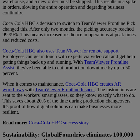
warehouse, and a new order must be shipped. This results in a spike
in orders, slowing the entire operation and degrading business
continuity.
Coca-Cola HBC's decision to switch to TeamViewer Frontline Pick
changed this. After only two months, the picking accuracy reached
99.99%. This means increased resilience in operations at peak times
and reduced costs.
Coca-Cola HBC also uses TeamViewer for remote support.
Employees can get in touch with experts via video call and get help
getting things back up and running. With
TeamViewer Frontline
Assist
, they've been able to cut production downtime by up to 50
percent.
When it comes to maintenance,
Coca-Cola HBC creates AR
workflows
with
TeamViewer Frontline Inspect
. The instructions are
sent to the workers' smart glasses, so they know exactly what to do.
This saves about 20% of the time during production changeovers.
It’s proof of how digital solutions can make businesses more
resilient.
Read more:
Coca-Cola HBC success story
Sustainability: GlobalFoundries eliminates 100,000