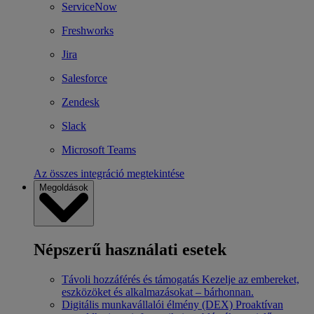
ServiceNow
Freshworks
Jira
Salesforce
Zendesk
Slack
Microsoft Teams
Az összes integráció megtekintése
Megoldások
Népszerű használati esetek
Távoli hozzáférés és támogatás
Kezelje az embereket,
eszközöket és alkalmazásokat – bárhonnan.
Digitális munkavállalói élmény (DEX)
Proaktívan