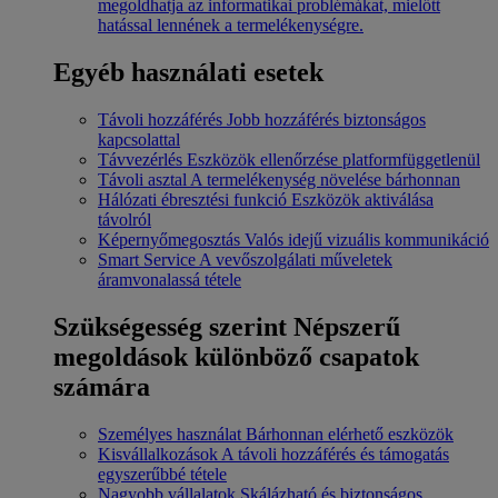
megoldhatja az informatikai problémákat, mielőtt
hatással lennének a termelékenységre.
Egyéb használati esetek
Távoli hozzáférés
Jobb hozzáférés biztonságos
kapcsolattal
Távvezérlés
Eszközök ellenőrzése platformfüggetlenül
Távoli asztal
A termelékenység növelése bárhonnan
Hálózati ébresztési funkció
Eszközök aktiválása
távolról
Képernyőmegosztás
Valós idejű vizuális kommunikáció
Smart Service
A vevőszolgálati műveletek
áramvonalassá tétele
Szükségesség szerint
Népszerű
megoldások különböző csapatok
számára
Személyes használat
Bárhonnan elérhető eszközök
Kisvállalkozások
A távoli hozzáférés és támogatás
egyszerűbbé tétele
Nagyobb vállalatok
Skálázható és biztonságos