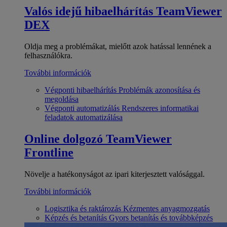
Valós idejű hibaelhárítás
TeamViewer
DEX
Oldja meg a problémákat, mielőtt azok hatással lennének a
felhasználókra.
További információk
Végponti hibaelhárítás
Problémák azonosítása és
megoldása
Végponti automatizálás
Rendszeres informatikai
feladatok automatizálása
Online dolgozó
TeamViewer
Frontline
Növelje a hatékonyságot az ipari kiterjesztett valósággal.
További információk
Logisztika és raktározás
Kézmentes anyagmozgatás
Képzés és betanítás
Gyors betanítás és továbbképzés