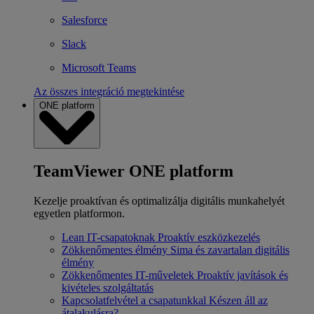
Salesforce
Slack
Microsoft Teams
Az összes integráció megtekintése
ONE platform
TeamViewer ONE platform
Kezelje proaktívan és optimalizálja digitális munkahelyét
egyetlen platformon.
Lean IT-csapatoknak
Proaktív eszközkezelés
Zökkenőmentes élmény
Sima és zavartalan digitális
élmény
Zökkenőmentes IT-műveletek
Proaktív javítások és
kivételes szolgáltatás
Kapcsolatfelvétel a csapatunkkal
Készen áll az
átalakulásra?