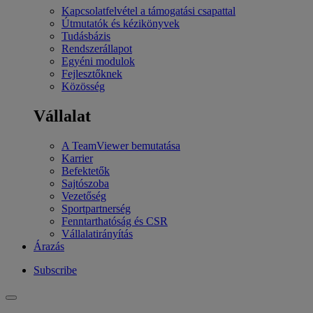
Kapcsolatfelvétel a támogatási csapattal
Útmutatók és kézikönyvek
Tudásbázis
Rendszerállapot
Egyéni modulok
Fejlesztőknek
Közösség
Vállalat
A TeamViewer bemutatása
Karrier
Befektetők
Sajtószoba
Vezetőség
Sportpartnerség
Fenntarthatóság és CSR
Vállalatirányítás
Árazás
Subscribe