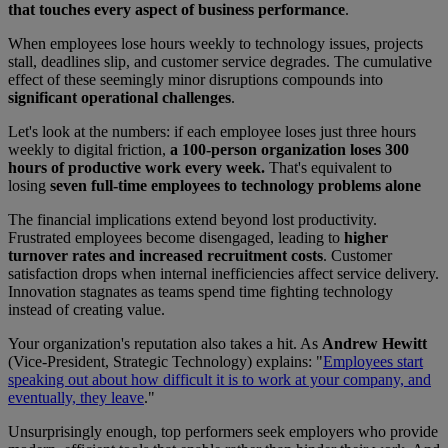
that touches every aspect of business performance
.
When employees lose hours weekly to technology issues, projects
stall, deadlines slip, and customer service degrades. The cumulative
effect of these seemingly minor disruptions compounds into
significant operational challenges
.
Let's look at the numbers: if each employee loses just three hours
weekly to digital friction,
a 100-person organization loses 300
hours of productive work every week.
That's equivalent to
losing
seven full-time employees to technology problems alone
The financial implications extend beyond lost productivity.
Frustrated employees become disengaged, leading to
higher
turnover rates and increased recruitment costs
. Customer
satisfaction drops when internal inefficiencies affect service delivery.
Innovation stagnates as teams spend time fighting technology
instead of creating value.
Your organization's reputation also takes a hit. As
Andrew Hewitt
(Vice-President, Strategic Technology) explains: "
Employees start
speaking out about how difficult it is to work at your company, and
eventually, they leave
."
Unsurprisingly enough, top performers seek employers who provide