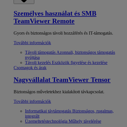
Személyes használat és SMB
TeamViewer Remote
Gyors és biztonságos távoli hozzáférés és IT-támogatás.
További információk
Távoli támogatás
Azonnali, biztonságos támogatás
nyújtása
Távoli kezelés
Eszközök figyelése és kezelése
Csomagok és árak
Nagyvállalat
TeamViewer Tensor
Biztonságos műveletekhez kialakított távkapcsolat.
További információk
Informatikai távtámogatás
Biztonságos, rugalmas,
integrált
Üzemeltetéstechnológia
Műhely távelérése