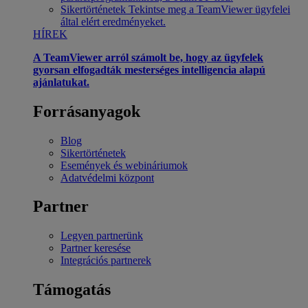
Sikertörténetek
Tekintse meg a TeamViewer ügyfelei
által elért eredményeket.
HÍREK
A TeamViewer arról számolt be, hogy az ügyfelek
gyorsan elfogadták mesterséges intelligencia alapú
ajánlatukat.
Forrásanyagok
Blog
Sikertörténetek
Események és webináriumok
Adatvédelmi központ
Partner
Legyen partnerünk
Partner keresése
Integrációs partnerek
Támogatás