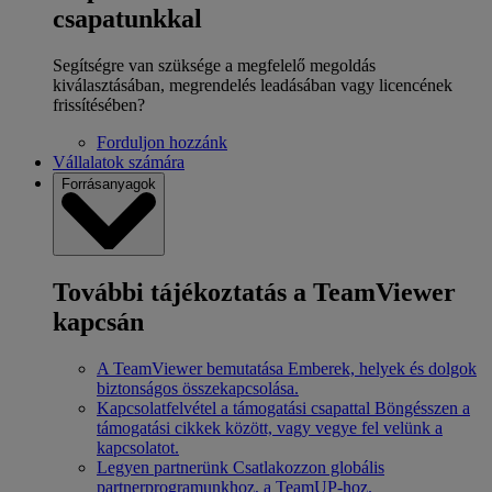
csapatunkkal
Segítségre van szüksége a megfelelő megoldás
kiválasztásában, megrendelés leadásában vagy licencének
frissítésében?
Forduljon hozzánk
Vállalatok számára
Forrásanyagok
További tájékoztatás a TeamViewer
kapcsán
A TeamViewer bemutatása
Emberek, helyek és dolgok
biztonságos összekapcsolása.
Kapcsolatfelvétel a támogatási csapattal
Böngésszen a
támogatási cikkek között, vagy vegye fel velünk a
kapcsolatot.
Legyen partnerünk
Csatlakozzon globális
partnerprogramunkhoz, a TeamUP-hoz.