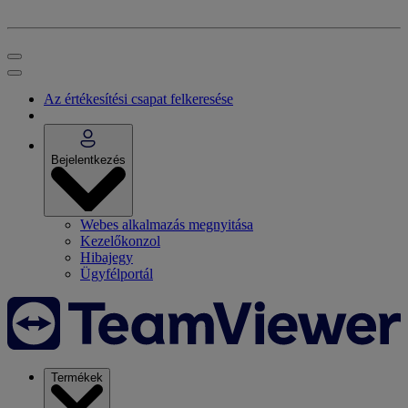
Az értékesítési csapat felkeresése
Bejelentkezés
Webes alkalmazás megnyitása
Kezelőkonzol
Hibajegy
Ügyfélportál
Termékek