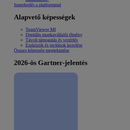
Ismerkedés a platformmal
Alapvető képességek
TeamViewer MI
Digitális munkavállalói élmény
Távoli támogatás és vezérlés
Eszközök és javítások kezelése
Összes képesség megtekintése
2026-ös Gartner-jelentés