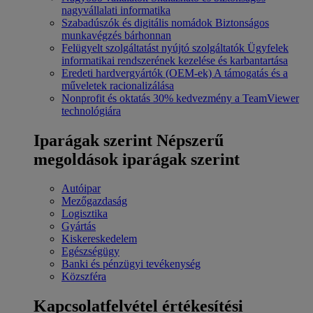
nagyvállalati informatika
Szabadúszók és digitális nomádok
Biztonságos
munkavégzés bárhonnan
Felügyelt szolgáltatást nyújtó szolgáltatók
Ügyfelek
informatikai rendszerének kezelése és karbantartása
Eredeti hardvergyártók (OEM-ek)
A támogatás és a
műveletek racionalizálása
Nonprofit és oktatás
30% kedvezmény a TeamViewer
technológiára
Iparágak szerint
Népszerű
megoldások iparágak szerint
Autóipar
Mezőgazdaság
Logisztika
Gyártás
Kiskereskedelem
Egészségügy
Banki és pénzügyi tevékenység
Közszféra
Kapcsolatfelvétel értékesítési