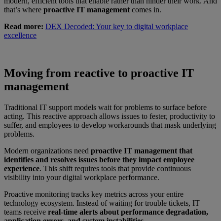
modern, efficient tools that enable rather than hinder their work. And
that’s where
proactive IT management
comes in.
Read more:
DEX Decoded: Your key to digital workplace
excellence
Moving from reactive to proactive IT
management
Traditional IT support models wait for problems to surface before
acting. This reactive approach allows issues to fester, productivity to
suffer, and employees to develop workarounds that mask underlying
problems.
Modern organizations need
proactive IT management that
identifies and resolves issues before they impact employee
experience
. This shift requires tools that provide continuous
visibility into your digital workplace performance.
Proactive monitoring tracks key metrics across your entire
technology ecosystem. Instead of waiting for trouble tickets, IT
teams receive
real-time alerts about performance degradation,
application errors, and system instabilities
.