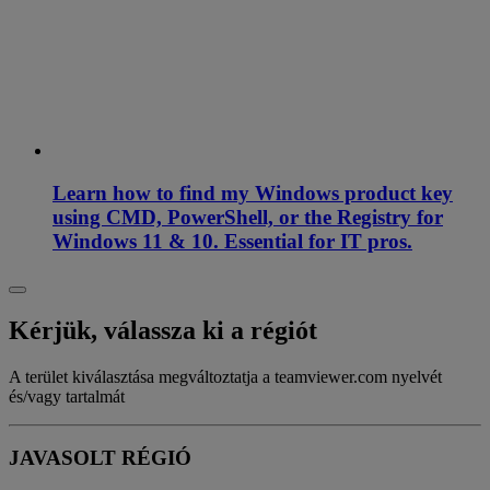
Learn how to find my Windows product key
using CMD, PowerShell, or the Registry for
Windows 11 & 10. Essential for IT pros.
Kérjük, válassza ki a régiót
A terület kiválasztása megváltoztatja a teamviewer.com nyelvét
és/vagy tartalmát
JAVASOLT RÉGIÓ