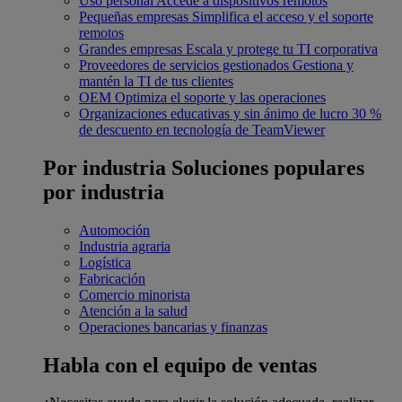
Uso personal
Accede a dispositivos remotos
Pequeñas empresas
Simplifica el acceso y el soporte
remotos
Grandes empresas
Escala y protege tu TI corporativa
Proveedores de servicios gestionados
Gestiona y
mantén la TI de tus clientes
OEM
Optimiza el soporte y las operaciones
Organizaciones educativas y sin ánimo de lucro
30 %
de descuento en tecnología de TeamViewer
Por industria
Soluciones populares
por industria
Automoción
Industria agraria
Logística
Fabricación
Comercio minorista
Atención a la salud
Operaciones bancarias y finanzas
Habla con el equipo de ventas