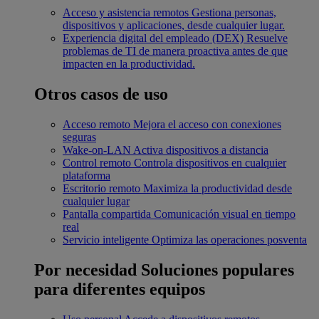
Acceso y asistencia remotos
Gestiona personas,
dispositivos y aplicaciones, desde cualquier lugar.
Experiencia digital del empleado (DEX)
Resuelve
problemas de TI de manera proactiva antes de que
impacten en la productividad.
Otros casos de uso
Acceso remoto
Mejora el acceso con conexiones
seguras
Wake-on-LAN
Activa dispositivos a distancia
Control remoto
Controla dispositivos en cualquier
plataforma
Escritorio remoto
Maximiza la productividad desde
cualquier lugar
Pantalla compartida
Comunicación visual en tiempo
real
Servicio inteligente
Optimiza las operaciones posventa
Por necesidad
Soluciones populares
para diferentes equipos