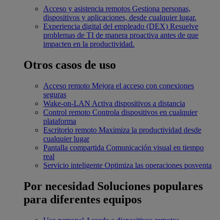
Acceso y asistencia remotos
Gestiona personas,
dispositivos y aplicaciones, desde cualquier lugar.
Experiencia digital del empleado (DEX)
Resuelve
problemas de TI de manera proactiva antes de que
impacten en la productividad.
Otros casos de uso
Acceso remoto
Mejora el acceso con conexiones
seguras
Wake-on-LAN
Activa dispositivos a distancia
Control remoto
Controla dispositivos en cualquier
plataforma
Escritorio remoto
Maximiza la productividad desde
cualquier lugar
Pantalla compartida
Comunicación visual en tiempo
real
Servicio inteligente
Optimiza las operaciones posventa
Por necesidad
Soluciones populares
para diferentes equipos