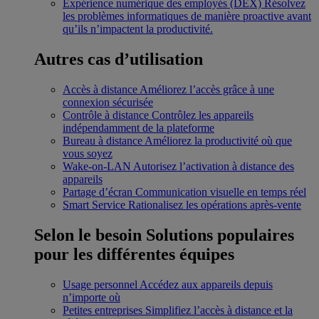
Expérience numérique des employés (DEX)
Résolvez
les problèmes informatiques de manière proactive avant
qu’ils n’impactent la productivité.
Autres cas d’utilisation
Accès à distance
Améliorez l’accès grâce à une
connexion sécurisée
Contrôle à distance
Contrôlez les appareils
indépendamment de la plateforme
Bureau à distance
Améliorez la productivité où que
vous soyez
Wake-on-LAN
Autorisez l’activation à distance des
appareils
Partage d’écran
Communication visuelle en temps réel
Smart Service
Rationalisez les opérations après-vente
Selon le besoin
Solutions populaires
pour les différentes équipes
Usage personnel
Accédez aux appareils depuis
n’importe où
Petites entreprises
Simplifiez l’accès à distance et la