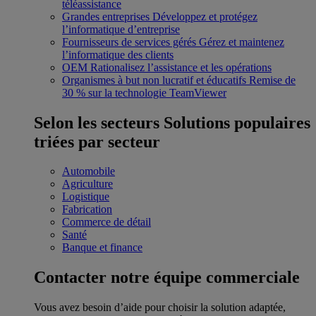
téléassistance
Grandes entreprises
Développez et protégez
l’informatique d’entreprise
Fournisseurs de services gérés
Gérez et maintenez
l’informatique des clients
OEM
Rationalisez l’assistance et les opérations
Organismes à but non lucratif et éducatifs
Remise de
30 % sur la technologie TeamViewer
Selon les secteurs
Solutions populaires
triées par secteur
Automobile
Agriculture
Logistique
Fabrication
Commerce de détail
Santé
Banque et finance
Contacter notre équipe commerciale
Vous avez besoin d’aide pour choisir la solution adaptée,