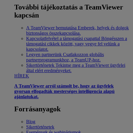
További tájékoztatás a TeamViewer
kapcsán
A TeamViewer bemutatása
Emberek, helyek és dolgok
biztonságos összekapcsolása.
Kapcsolatfelvétel a támogatási csapattal
Böngésszen a
támogatási cikkek között, vagy vegye fel velünk a
kapcsolatot.
Legyen partnerünk
Csatlakozzon globális
partnerprogramunkhoz, a TeamUP-hoz.
Sikertörténetek
Tekintse meg a TeamViewer ügyfelei
által elért eredményeket.
HÍREK
A TeamViewer arról számolt be, hogy az ügyfelek
gyorsan elfogadták mesterséges intelligencia alapú
ajánlatukat.
Forrásanyagok
Blog
Sikertörténetek
Események és webináriumok