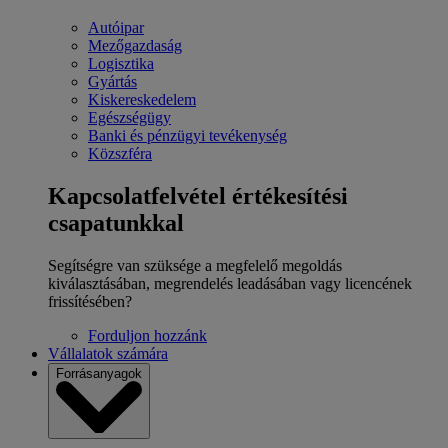
Autóipar
Mezőgazdaság
Logisztika
Gyártás
Kiskereskedelem
Egészségügy
Banki és pénzügyi tevékenység
Közszféra
Kapcsolatfelvétel értékesítési
csapatunkkal
Segítségre van szüksége a megfelelő megoldás
kiválasztásában, megrendelés leadásában vagy licencének
frissítésében?
Forduljon hozzánk
Vállalatok számára
Forrásanyagok