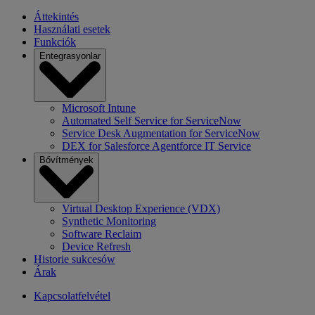
Áttekintés
Használati esetek
Funkciók
Entegrasyonlar
Microsoft Intune
Automated Self Service for ServiceNow
Service Desk Augmentation for ServiceNow
DEX for Salesforce Agentforce IT Service
Bővítmények
Virtual Desktop Experience (VDX)
Synthetic Monitoring
Software Reclaim
Device Refresh
Historie sukcesów
Árak
Kapcsolatfelvétel