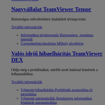
Nagyvállalat
TeamViewer Tensor
Biztonságos műveletekhez kialakított távkapcsolat.
További információk
Informatikai távtámogatás
Biztonságos, rugalmas,
integrált
Üzemeltetéstechnológia
Műhely távelérése
Valós idejű hibaelhárítás
TeamViewer
DEX
Oldja meg a problémákat, mielőtt azok hatással lennének a
felhasználókra.
További információk
Végponti hibaelhárítás
Problémák azonosítása és
megoldása
Végponti automatizálás
Rendszeres informatikai
feladatok automatizálása