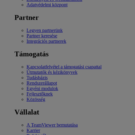
Adatvédelmi központ
Partner
Legyen partnerünk
Partner keresése
Integrációs partnerek
Támogatás
Kapcsolatfelvétel a támogatási csapattal
Útmutatók és kézikönyvek
Tudásbázis
Rendszerállapot
Egyéni modulok
Fejlesztőknek
Közösség
Vállalat
A TeamViewer bemutatása
Karrier