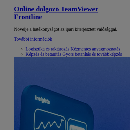
Online dolgozó
TeamViewer
Frontline
Növelje a hatékonyságot az ipari kiterjesztett valósággal.
További információk
Logisztika és raktározás
Kézmentes anyagmozgatás
Képzés és betanítás
Gyors betanítás és továbbképzés