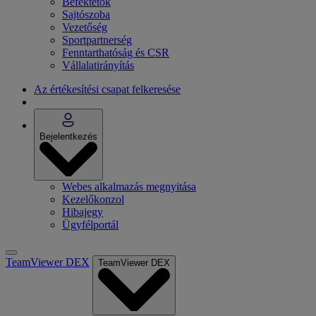
Befektetők
Sajtószoba
Vezetőség
Sportpartnerség
Fenntarthatóság és CSR
Vállalatirányítás
Az értékesítési csapat felkeresése
Bejelentkezés
Webes alkalmazás megnyitása
Kezelőkonzol
Hibajegy
Ügyfélportál
TeamViewer DEX
TeamViewer DEX