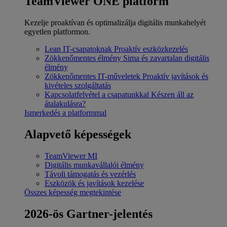
TeamViewer ONE platform
Kezelje proaktívan és optimalizálja digitális munkahelyét
egyetlen platformon.
Lean IT-csapatoknak
Proaktív eszközkezelés
Zökkenőmentes élmény
Sima és zavartalan digitális
élmény
Zökkenőmentes IT-műveletek
Proaktív javítások és
kivételes szolgáltatás
Kapcsolatfelvétel a csapatunkkal
Készen áll az
átalakulásra?
Ismerkedés a platformmal
Alapvető képességek
TeamViewer MI
Digitális munkavállalói élmény
Távoli támogatás és vezérlés
Eszközök és javítások kezelése
Összes képesség megtekintése
2026-ös Gartner-jelentés