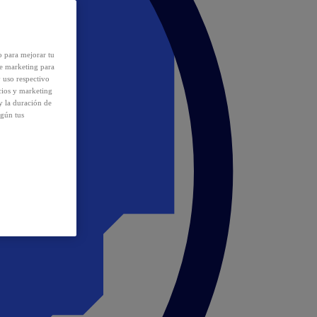
o para mejorar tu
de marketing para
y uso respectivo
cios y marketing
y la duración de
egún tus