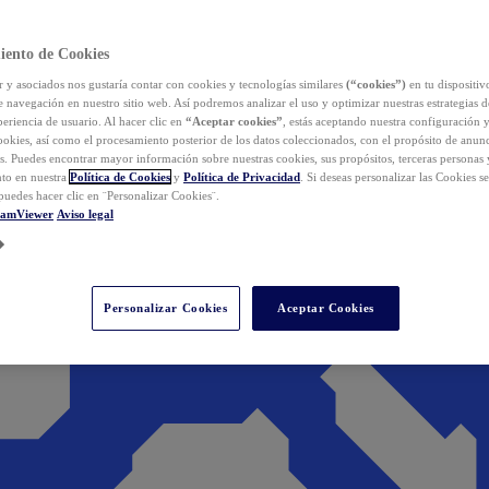
iento de Cookies
y asociados nos gustaría contar con cookies y tecnologías similares
(“cookies”)
en tu dispositiv
e navegación en nuestro sitio web. Así podremos analizar el uso y optimizar nuestras estrategias 
eriencia de usuario. Al hacer clic en
“Aceptar cookies”
, estás aceptando nuestra configuración 
cookies, así como el procesamiento posterior de los datos coleccionados, con el propósito de anun
s. Puedes encontrar mayor información sobre nuestras cookies, sus propósitos, terceras personas 
to en nuestra
Política de Cookies
y
Política de Privacidad
. Si deseas personalizar las Cookies s
puedes hacer clic en ¨Personalizar Cookies¨.
eamViewer
Aviso legal
Personalizar Cookies
Aceptar Cookies