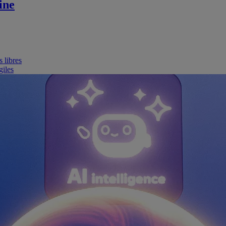
ine
 libres
giles