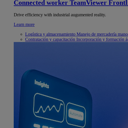
Connected worker
TeamViewer Frontl
Drive efficiency with industrial augumented reality.
Learn more
Logística y almacenamiento
Manejo de mercadería manos
Contratación y capacitación
Incorporación y formación á