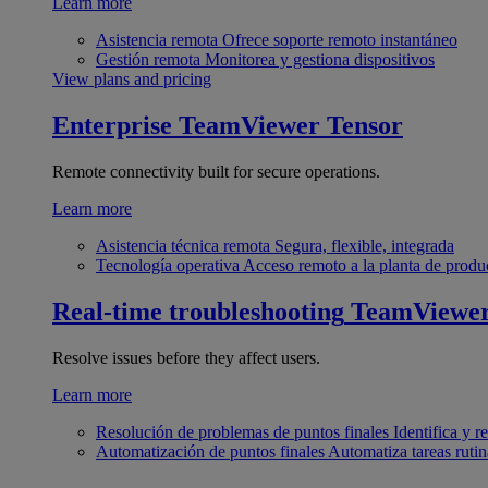
Learn more
Asistencia remota
Ofrece soporte remoto instantáneo
Gestión remota
Monitorea y gestiona dispositivos
View plans and pricing
Enterprise
TeamViewer Tensor
Remote connectivity built for secure operations.
Learn more
Asistencia técnica remota
Segura, flexible, integrada
Tecnología operativa
Acceso remoto a la planta de produ
Real-time troubleshooting
TeamViewe
Resolve issues before they affect users.
Learn more
Resolución de problemas de puntos finales
Identifica y 
Automatización de puntos finales
Automatiza tareas rutin