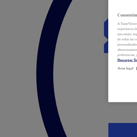
Consentim
A TeamViewer 
experiencia d
una mejor exp
de todas las 
personalizado
almacenamien
preferencias, 
Descargar T
Aviso legal