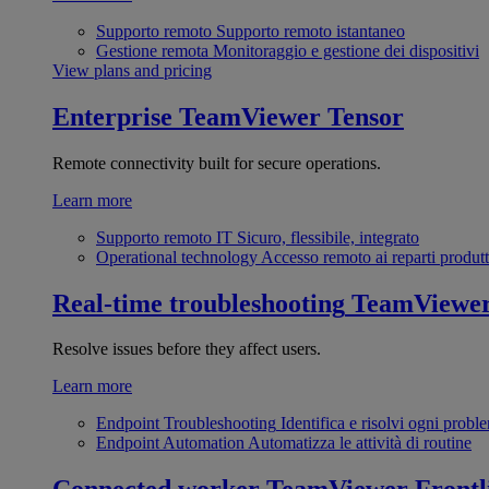
Supporto remoto
Supporto remoto istantaneo
Gestione remota
Monitoraggio e gestione dei dispositivi
View plans and pricing
Enterprise
TeamViewer Tensor
Remote connectivity built for secure operations.
Learn more
Supporto remoto IT
Sicuro, flessibile, integrato
Operational technology
Accesso remoto ai reparti produtt
Real-time troubleshooting
TeamViewe
Resolve issues before they affect users.
Learn more
Endpoint Troubleshooting
Identifica e risolvi ogni probl
Endpoint Automation
Automatizza le attività di routine