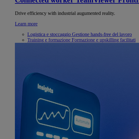
Connected worker
TeamViewer Frontl
Drive efficiency with industrial augumented reality.
Learn more
Logistica e stoccaggio
Gestione hands-free del lavoro
Training e formazione
Formazione e upskilling facilitati