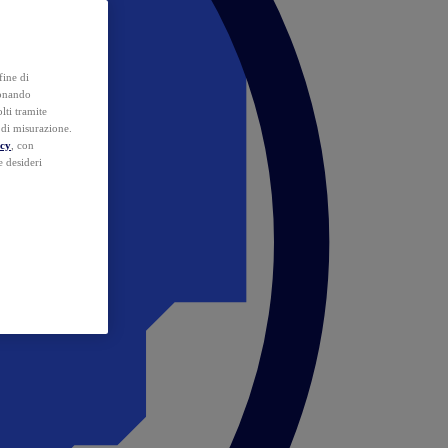
fine di
ionando
lti tramite
e di misurazione.
icy
, con
e desideri