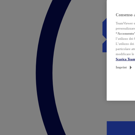
Consenso 
TeamViewer ed 
personalizzare
“Acconsento
l’utilizzo dei
L’utilizzo dei
particolare at
modificare le
Scarica Tea
Imprint