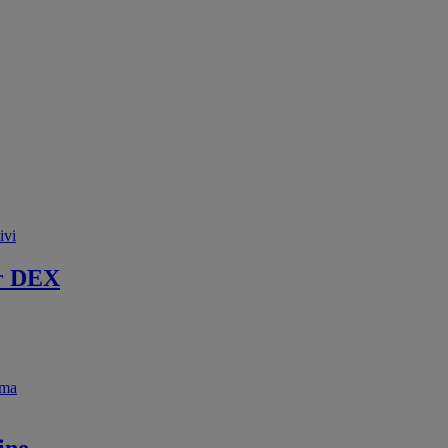
ivi
r DEX
ema