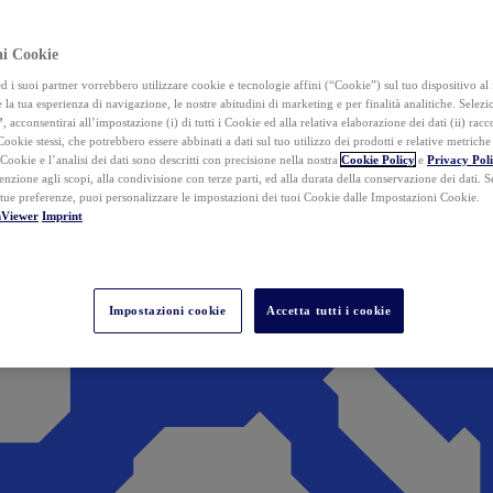
ai Cookie
i suoi partner vorrebbero utilizzare cookie e tecnologie affini (“Cookie”) sul tuo dispositivo al 
 la tua esperienza di navigazione, le nostre abitudini di marketing e per finalità analitiche. Selez
”
, acconsentirai all’impostazione (i) di tutti i Cookie ed alla relativa elaborazione dei dati (ii) racco
 Cookie stessi, che potrebbero essere abbinati a dati sul tuo utilizzo dei prodotti e relative metrich
 Cookie e l’analisi dei dati sono descritti con precisione nella nostra
Cookie Policy
e
Privacy Pol
tenzione agli scopi, alla condivisione con terze parti, ed alla durata della conservazione dei dati. S
 tue preferenze, puoi personalizzare le impostazioni dei tuoi Cookie dalle Impostazioni Cookie.
mViewer
Imprint
Impostazioni cookie
Accetta tutti i cookie