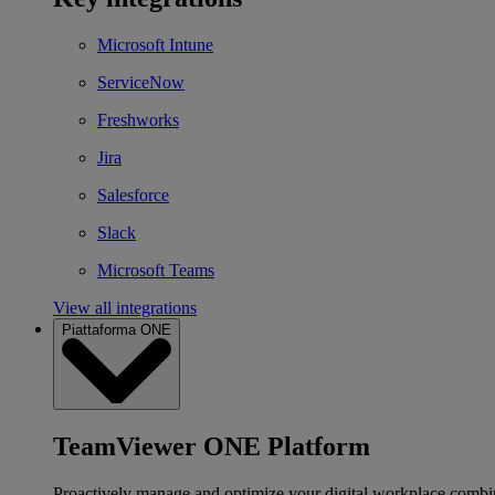
Microsoft Intune
ServiceNow
Freshworks
Jira
Salesforce
Slack
Microsoft Teams
View all integrations
Piattaforma ONE
TeamViewer ONE Platform
Proactively manage and optimize your digital workplace combi