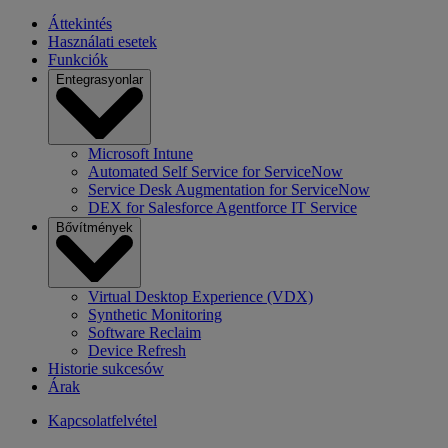
Áttekintés
Használati esetek
Funkciók
Entegrasyonlar
Microsoft Intune
Automated Self Service for ServiceNow
Service Desk Augmentation for ServiceNow
DEX for Salesforce Agentforce IT Service
Bővítmények
Virtual Desktop Experience (VDX)
Synthetic Monitoring
Software Reclaim
Device Refresh
Historie sukcesów
Árak
Kapcsolatfelvétel