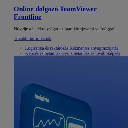
Online dolgozó
TeamViewer
Frontline
Növelje a hatékonyságot az ipari kiterjesztett valósággal.
További információk
Logisztika és raktározás
Kézmentes anyagmozgatás
Képzés és betanítás
Gyors betanítás és továbbképzés