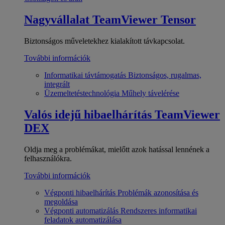
Nagyvállalat
TeamViewer Tensor
Biztonságos műveletekhez kialakított távkapcsolat.
További információk
Informatikai távtámogatás
Biztonságos, rugalmas,
integrált
Üzemeltetéstechnológia
Műhely távelérése
Valós idejű hibaelhárítás
TeamViewer
DEX
Oldja meg a problémákat, mielőtt azok hatással lennének a
felhasználókra.
További információk
Végponti hibaelhárítás
Problémák azonosítása és
megoldása
Végponti automatizálás
Rendszeres informatikai
feladatok automatizálása