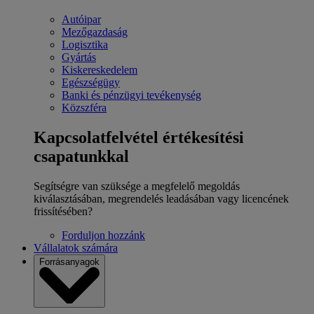
Autóipar
Mezőgazdaság
Logisztika
Gyártás
Kiskereskedelem
Egészségügy
Banki és pénzügyi tevékenység
Közszféra
Kapcsolatfelvétel értékesítési
csapatunkkal
Segítségre van szüksége a megfelelő megoldás
kiválasztásában, megrendelés leadásában vagy licencének
frissítésében?
Forduljon hozzánk
Vállalatok számára
Forrásanyagok