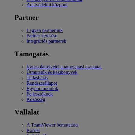
Adatvédelmi központ
Partner
Legyen partnerünk
Partner keresése
Integrációs partnerek
Támogatás
Kapcsolatfelvétel a támogatási csapattal
Útmutatók és kézikönyvek
Tudásbázis
Rendszerállapot
Egyéni modulok
Fejlesztőknek
Közösség
Vállalat
A TeamViewer bemutatása
Karrier