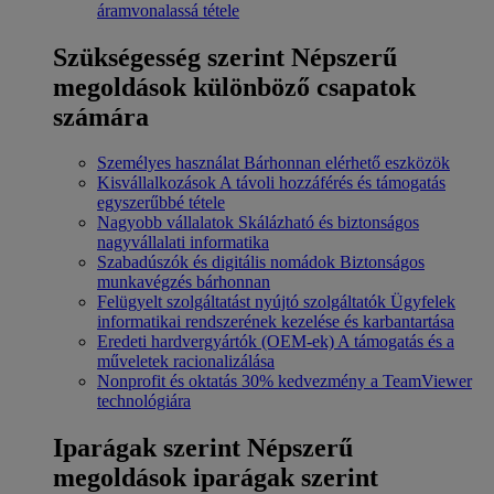
áramvonalassá tétele
Szükségesség szerint
Népszerű
megoldások különböző csapatok
számára
Személyes használat
Bárhonnan elérhető eszközök
Kisvállalkozások
A távoli hozzáférés és támogatás
egyszerűbbé tétele
Nagyobb vállalatok
Skálázható és biztonságos
nagyvállalati informatika
Szabadúszók és digitális nomádok
Biztonságos
munkavégzés bárhonnan
Felügyelt szolgáltatást nyújtó szolgáltatók
Ügyfelek
informatikai rendszerének kezelése és karbantartása
Eredeti hardvergyártók (OEM-ek)
A támogatás és a
műveletek racionalizálása
Nonprofit és oktatás
30% kedvezmény a TeamViewer
technológiára
Iparágak szerint
Népszerű
megoldások iparágak szerint