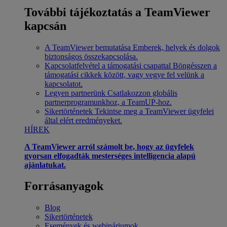
További tájékoztatás a TeamViewer
kapcsán
A TeamViewer bemutatása
Emberek, helyek és dolgok
biztonságos összekapcsolása.
Kapcsolatfelvétel a támogatási csapattal
Böngésszen a
támogatási cikkek között, vagy vegye fel velünk a
kapcsolatot.
Legyen partnerünk
Csatlakozzon globális
partnerprogramunkhoz, a TeamUP-hoz.
Sikertörténetek
Tekintse meg a TeamViewer ügyfelei
által elért eredményeket.
HÍREK
A TeamViewer arról számolt be, hogy az ügyfelek
gyorsan elfogadták mesterséges intelligencia alapú
ajánlatukat.
Forrásanyagok
Blog
Sikertörténetek
Események és webináriumok