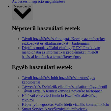
Az összes integráció megtekintése
Megoldások
Népszerű használati esetek
Távoli hozzáférés és támogatás
Kezelje az embereket,
eszközöket és alkalmazásokat – bárhonnan.
Digitális munkavállalói élmény (DEX)
Proaktívan
megoldhatja az informatikai problémákat, mielőtt
hatással lennének a termelékenységre.
Egyéb használati esetek
Távoli hozzáférés
Jobb hozzáférés biztonságos
kapcsolattal
Távvezérlés
Eszközök ellenőrzése platformfüggetlenül
Távoli asztal
A termelékenység növelése bárhonnan
Hálózati ébresztési funkció
Eszközök aktiválása
távolról
Képernyőmegosztás
Valós idejű vizuális kommunikáció
Smart Service
A vevőszolgálati műveletek