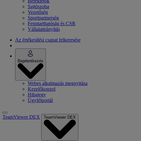
Befektetők
Sajtószoba
Vezetőség
Sportpartnerség
Fenntarthatóság és CSR
Vállalatirányítás
Az értékesítési csapat felkeresése
Bejelentkezés
Webes alkalmazás megnyitása
Kezelőkonzol
Hibajegy
Ügyfélportál
TeamViewer DEX
TeamViewer DEX