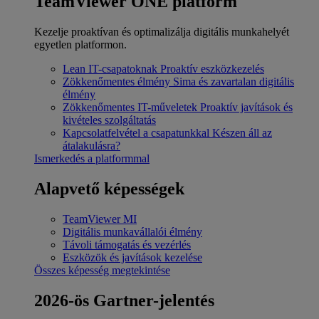
TeamViewer ONE platform
Kezelje proaktívan és optimalizálja digitális munkahelyét
egyetlen platformon.
Lean IT-csapatoknak
Proaktív eszközkezelés
Zökkenőmentes élmény
Sima és zavartalan digitális
élmény
Zökkenőmentes IT-műveletek
Proaktív javítások és
kivételes szolgáltatás
Kapcsolatfelvétel a csapatunkkal
Készen áll az
átalakulásra?
Ismerkedés a platformmal
Alapvető képességek
TeamViewer MI
Digitális munkavállalói élmény
Távoli támogatás és vezérlés
Eszközök és javítások kezelése
Összes képesség megtekintése
2026-ös Gartner-jelentés