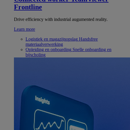
Frontline
Drive efficiency with industrial augumented reality.
Learn more
Logistiek en magazijnopslag
Handsfree
materiaalverwerking
Opleiding en onboarding
Snelle onboarding en
bijscholing