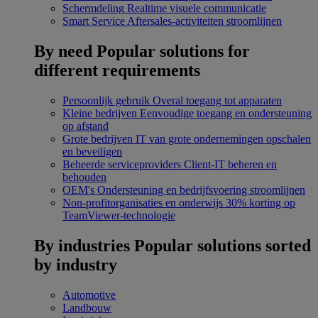
Schermdeling
Realtime visuele communicatie
Smart Service
Aftersales-activiteiten stroomlijnen
By need
Popular solutions for
different requirements
Persoonlijk gebruik
Overal toegang tot apparaten
Kleine bedrijven
Eenvoudige toegang en ondersteuning
op afstand
Grote bedrijven
IT van grote ondernemingen opschalen
en beveiligen
Beheerde serviceproviders
Client-IT beheren en
behouden
OEM's
Ondersteuning en bedrijfsvoering stroomlijnen
Non-profitorganisaties en onderwijs
30% korting op
TeamViewer-technologie
By industries
Popular solutions sorted
by industry
Automotive
Landbouw