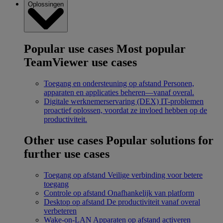
Oplossingen
Popular use cases
Most popular
TeamViewer use cases
Toegang en ondersteuning op afstand
Personen,
apparaten en applicaties beheren—vanaf overal.
Digitale werknemerservaring (DEX)
IT-problemen
proactief oplossen, voordat ze invloed hebben op de
productiviteit.
Other use cases
Popular solutions for
further use cases
Toegang op afstand
Veilige verbinding voor betere
toegang
Controle op afstand
Onafhankelijk van platform
Desktop op afstand
De productiviteit vanaf overal
verbeteren
Wake-on-LAN
Apparaten op afstand activeren