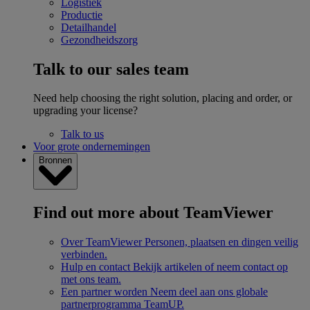
Logistiek
Productie
Detailhandel
Gezondheidszorg
Talk to our sales team
Need help choosing the right solution, placing and order, or
upgrading your license?
Talk to us
Voor grote ondernemingen
Bronnen
Find out more about TeamViewer
Over TeamViewer
Personen, plaatsen en dingen veilig
verbinden.
Hulp en contact
Bekijk artikelen of neem contact op
met ons team.
Een partner worden
Neem deel aan ons globale
partnerprogramma TeamUP.