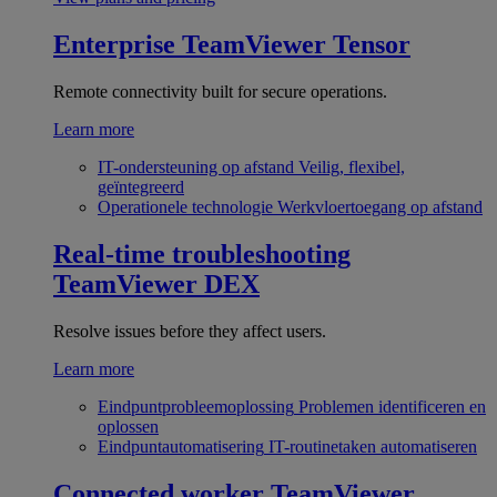
Enterprise
TeamViewer Tensor
Remote connectivity built for secure operations.
Learn more
IT-ondersteuning op afstand
Veilig, flexibel,
geïntegreerd
Operationele technologie
Werkvloertoegang op afstand
Real-time troubleshooting
TeamViewer DEX
Resolve issues before they affect users.
Learn more
Eindpuntprobleemoplossing
Problemen identificeren en
oplossen
Eindpuntautomatisering
IT-routinetaken automatiseren
Connected worker
TeamViewer