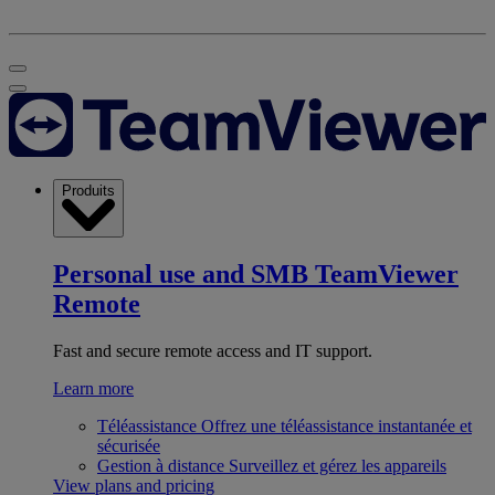
Produits
Personal use and SMB
TeamViewer
Remote
Fast and secure remote access and IT support.
Learn more
Téléassistance
Offrez une téléassistance instantanée et
sécurisée
Gestion à distance
Surveillez et gérez les appareils
View plans and pricing