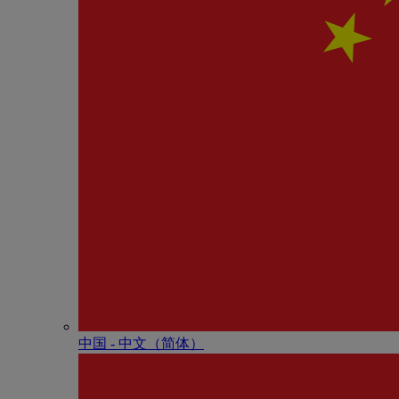
中国 - 中⽂（简体）