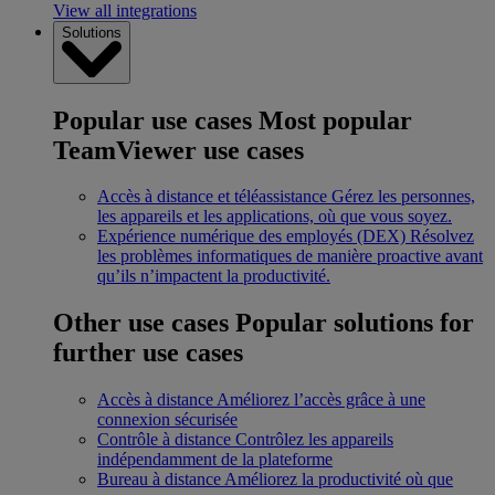
View all integrations
Solutions
Popular use cases
Most popular
TeamViewer use cases
Accès à distance et téléassistance
Gérez les personnes,
les appareils et les applications, où que vous soyez.
Expérience numérique des employés (DEX)
Résolvez
les problèmes informatiques de manière proactive avant
qu’ils n’impactent la productivité.
Other use cases
Popular solutions for
further use cases
Accès à distance
Améliorez l’accès grâce à une
connexion sécurisée
Contrôle à distance
Contrôlez les appareils
indépendamment de la plateforme
Bureau à distance
Améliorez la productivité où que