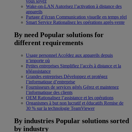
vous soyez
Wake-on-LAN
Autorisez l’activation à distance des
appareils
Partage d’écran
Communication visuelle en temps réel
Smart Service
Rationalisez les opérations après-vente
By need
Popular solutions for
different requirements
Usage personnel
Accédez aux appareils depuis
n’importe où
Petites entreprises
Simplifiez l’accès à distance et la
téléassistance
Grandes entreprises
Développez et protégez
l’informatique d’entreprise
Fournisseurs de services gérés
Gérez et maintenez
l’informatique des clients
OEM
Rationalisez l’assistance et les opérations
Organismes à but non lucratif et éducatifs
Remise de
30 % sur la technologie TeamViewer
By industries
Popular solutions sorted
by industry