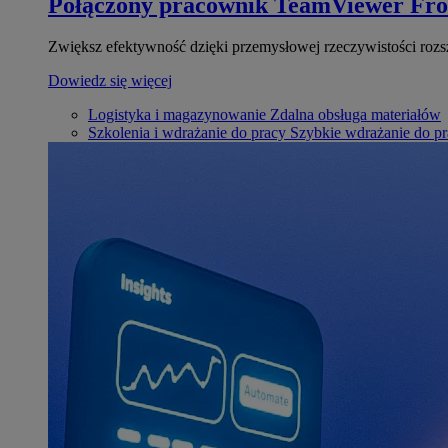
Połączony pracownik
TeamViewer Fro
Zwiększ efektywność dzięki przemysłowej rzeczywistości rozs
Dowiedz się więcej
Logistyka i magazynowanie
Zdalna obsługa materiałów
Szkolenia i wdrażanie do pracy
Szybkie wdrażanie do pra