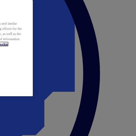
 and similar
 efforts for the
 as well as the
ed information
ookie