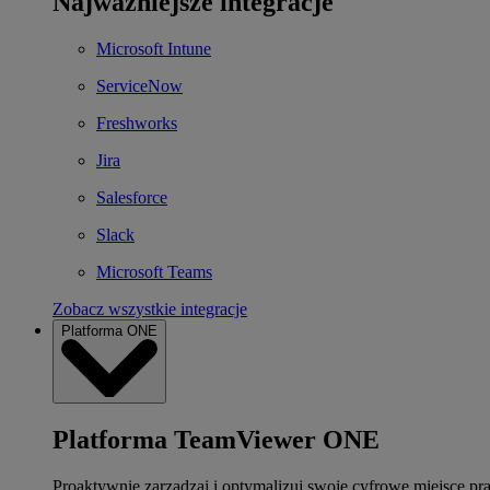
Najważniejsze integracje
Microsoft Intune
ServiceNow
Freshworks
Jira
Salesforce
Slack
Microsoft Teams
Zobacz wszystkie integracje
Platforma ONE
Platforma TeamViewer ONE
Proaktywnie zarządzaj i optymalizuj swoje cyfrowe miejsce pr