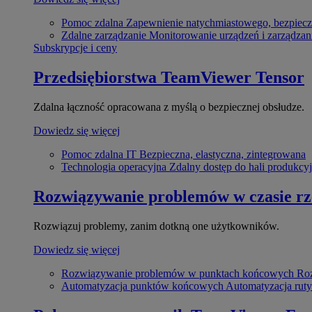
Pomoc zdalna
Zapewnienie natychmiastowego, bezpiecz
Zdalne zarządzanie
Monitorowanie urządzeń i zarządzan
Subskrypcje i ceny
Przedsiębiorstwa
TeamViewer Tensor
Zdalna łączność opracowana z myślą o bezpiecznej obsłudze.
Dowiedz się więcej
Pomoc zdalna IT
Bezpieczna, elastyczna, zintegrowana
Technologia operacyjna
Zdalny dostęp do hali produkcyj
Rozwiązywanie problemów w czasie r
Rozwiązuj problemy, zanim dotkną one użytkowników.
Dowiedz się więcej
Rozwiązywanie problemów w punktach końcowych
Roz
Automatyzacja punktów końcowych
Automatyzacja rut