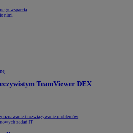
nego wsparcia
ie nimi
nej
zeczywistym
TeamViewer DEX
poznawanie i rozwiązywanie problemów
ynowych zadań IT