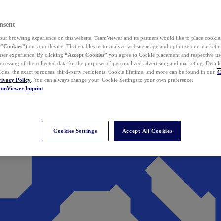
nsent
ur browsing experience on this website, TeamViewer and its partners would like to place cookies
(
“Cookies”
) on your device. That enables us to analyze website usage and optimize our marketing
 user experience. By clicking
“Accept Cookies”
you agree to Cookie placement and respective use,
ocessing of the collected data for the purposes of personalized advertising and marketing. Detail
kies, the exact purposes, third-party recipients, Cookie lifetime, and more can be found in our
C
rivacy Policy
. You can always change your Cookie Settings to your own preference.
eamViewer
Imprint
Cookies Settings
Accept All Cookies