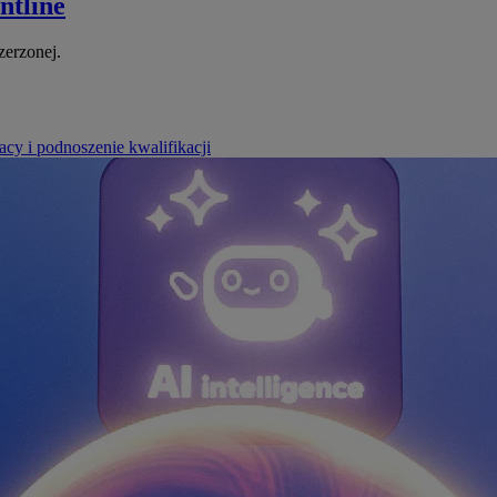
ntline
zerzonej.
cy i podnoszenie kwalifikacji