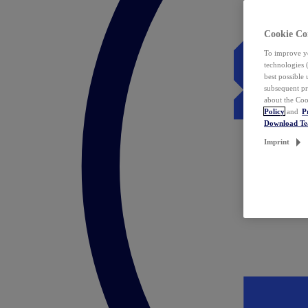
Cookie Co
To improve yo
technologies 
best possible
subsequent pr
about the Coo
Policy
and
P
Download T
Imprint