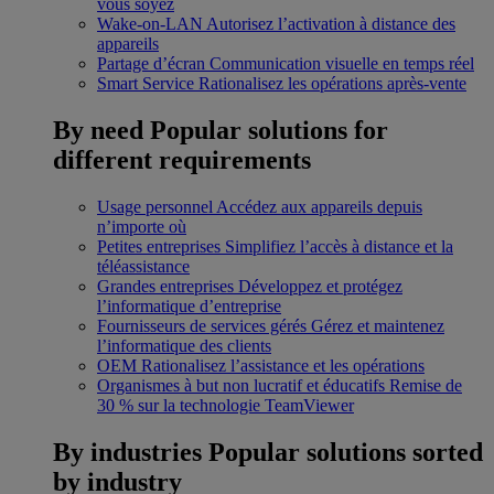
vous soyez
Wake-on-LAN
Autorisez l’activation à distance des
appareils
Partage d’écran
Communication visuelle en temps réel
Smart Service
Rationalisez les opérations après-vente
By need
Popular solutions for
different requirements
Usage personnel
Accédez aux appareils depuis
n’importe où
Petites entreprises
Simplifiez l’accès à distance et la
téléassistance
Grandes entreprises
Développez et protégez
l’informatique d’entreprise
Fournisseurs de services gérés
Gérez et maintenez
l’informatique des clients
OEM
Rationalisez l’assistance et les opérations
Organismes à but non lucratif et éducatifs
Remise de
30 % sur la technologie TeamViewer
By industries
Popular solutions sorted
by industry