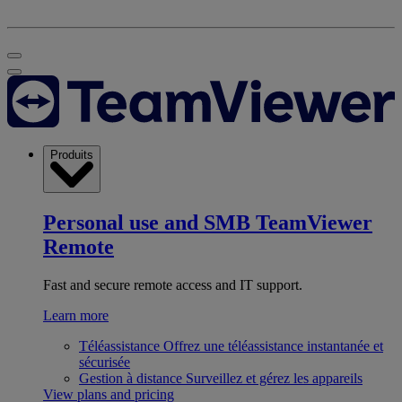
Produits
Personal use and SMB
TeamViewer
Remote
Fast and secure remote access and IT support.
Learn more
Téléassistance
Offrez une téléassistance instantanée et
sécurisée
Gestion à distance
Surveillez et gérez les appareils
View plans and pricing