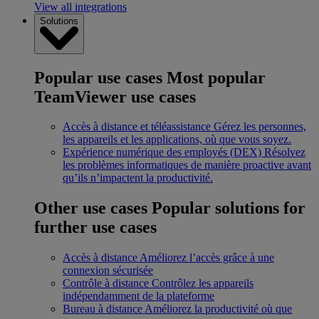
View all integrations
Solutions
Popular use cases
Most popular
TeamViewer use cases
Accès à distance et téléassistance
Gérez les personnes,
les appareils et les applications, où que vous soyez.
Expérience numérique des employés (DEX)
Résolvez
les problèmes informatiques de manière proactive avant
qu’ils n’impactent la productivité.
Other use cases
Popular solutions for
further use cases
Accès à distance
Améliorez l’accès grâce à une
connexion sécurisée
Contrôle à distance
Contrôlez les appareils
indépendamment de la plateforme
Bureau à distance
Améliorez la productivité où que