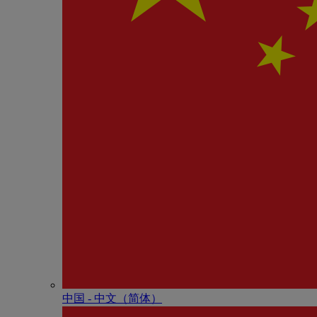
中国 - 中⽂（简体）