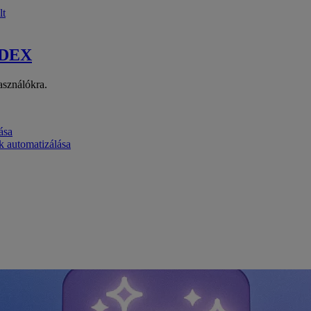
lt
 DEX
asználókra.
ása
k automatizálása