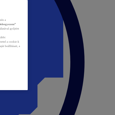
zén a
Beleegyezem”
álatával gyűjtött
vábbi
tettel a cookie-k
át beállításait, a