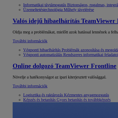
Informatikai távtámogatás
Biztonságos, rugalmas, integrá
Üzemeltetéstechnológia
Műhely távelérése
Valós idejű hibaelhárítás
TeamViewer
Oldja meg a problémákat, mielőtt azok hatással lennének a felh
További információk
Végponti hibaelhárítás
Problémák azonosítása és megold
Végponti automatizálás
Rendszeres informatikai feladato
Online dolgozó
TeamViewer Frontline
Növelje a hatékonyságot az ipari kiterjesztett valósággal.
További információk
Logisztika és raktározás
Kézmentes anyagmozgatás
Képzés és betanítás
Gyors betanítás és továbbképzés