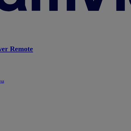
er Remote
ása