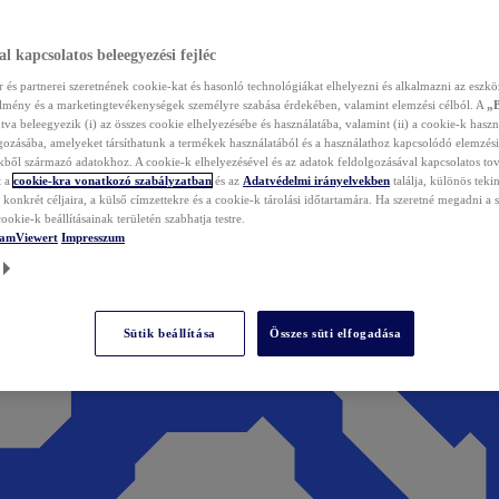
l kapcsolatos beleegyezési fejléc
és partnerei szeretnének cookie-kat és hasonló technológiákat elhelyezni és alkalmazni az eszkö
élmény és a marketingtevékenységek személyre szabása érdekében, valamint elemzési célból. A
„
tva beleegyezik (i) az összes cookie elhelyezésébe és használatába, valamint (ii) a cookie-k haszn
gozásába, amelyeket társíthatunk a termékek használatából és a használathoz kapcsolódó elemzési
ből származó adatokhoz. A cookie-k elhelyezésével és az adatok feldolgozásával kapcsolatos to
t a
cookie-kra vonatkozó szabályzatban
és az
Adatvédelmi irányelvekben
találja, különös tekin
konkrét céljaira, a külső címzettekre és a cookie-k tárolási időtartamára. Ha szeretné megadni a saj
ookie-k beállításainak területén szabhatja testre.
TeamViewert
Impresszum
Sütik beállítása
Összes süti elfogadása