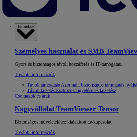
Termékek
Személyes használat és SMB
TeamView
Gyors és biztonságos távoli hozzáférés és IT-támogatás.
További információk
Távoli támogatás
Azonnali, biztonságos támogatás nyújt
Távoli kezelés
Eszközök figyelése és kezelése
Csomagok és árak
Nagyvállalat
TeamViewer Tensor
Biztonságos műveletekhez kialakított távkapcsolat.
További információk