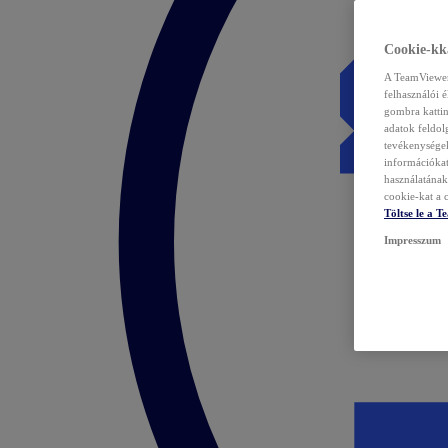
Cookie-kka
A TeamViewer 
felhasználói 
gombra kattin
adatok feldol
tevékenységek
információka
használatának 
cookie-kat a c
Töltse le a 
Impresszum