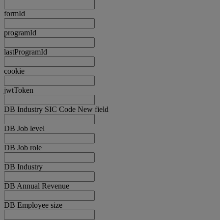
formId
programId
lastProgramId
cookie
jwtToken
DB Industry SIC Code New field
DB Job level
DB Job role
DB Industry
DB Annual Revenue
DB Employee size