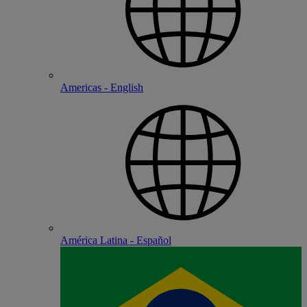
Americas - English
América Latina - Español