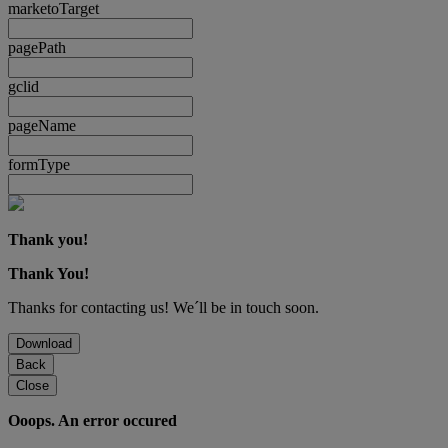
marketoTarget
pagePath
gclid
pageName
formType
Thank you!
Thank You!
Thanks for contacting us! We´ll be in touch soon.
Download
Back
Close
Ooops. An error occured