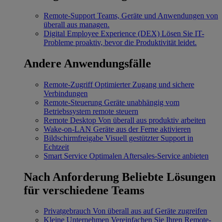
Remote-Support
Teams, Geräte und Anwendungen von
überall aus managen.
Digital Employee Experience (DEX)
Lösen Sie IT-
Probleme proaktiv, bevor die Produktivität leidet.
Andere Anwendungsfälle
Remote-Zugriff
Optimierter Zugang und sichere
Verbindungen
Remote-Steuerung
Geräte unabhängig vom
Betriebssystem remote steuern
Remote Desktop
Von überall aus produktiv arbeiten
Wake-on-LAN
Geräte aus der Ferne aktivieren
Bildschirmfreigabe
Visuell gestützter Support in
Echtzeit
Smart Service
Optimalen Aftersales-Service anbieten
Nach Anforderung
Beliebte Lösungen
für verschiedene Teams
Privatgebrauch
Von überall aus auf Geräte zugreifen
Kleine Unternehmen
Vereinfachen Sie Ihren Remote-