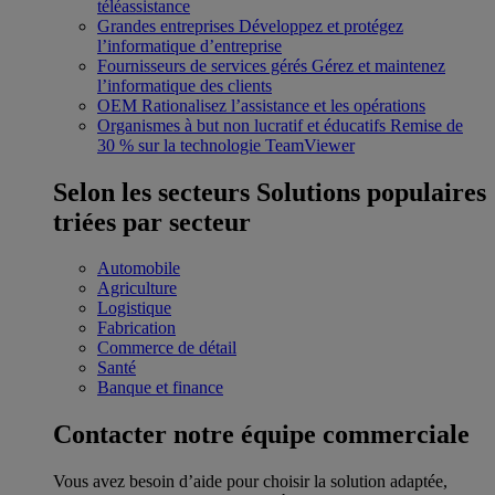
téléassistance
Grandes entreprises
Développez et protégez
l’informatique d’entreprise
Fournisseurs de services gérés
Gérez et maintenez
l’informatique des clients
OEM
Rationalisez l’assistance et les opérations
Organismes à but non lucratif et éducatifs
Remise de
30 % sur la technologie TeamViewer
Selon les secteurs
Solutions populaires
triées par secteur
Automobile
Agriculture
Logistique
Fabrication
Commerce de détail
Santé
Banque et finance
Contacter notre équipe commerciale
Vous avez besoin d’aide pour choisir la solution adaptée,