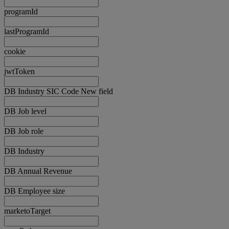
programId
lastProgramId
cookie
jwtToken
DB Industry SIC Code New field
DB Job level
DB Job role
DB Industry
DB Annual Revenue
DB Employee size
marketoTarget