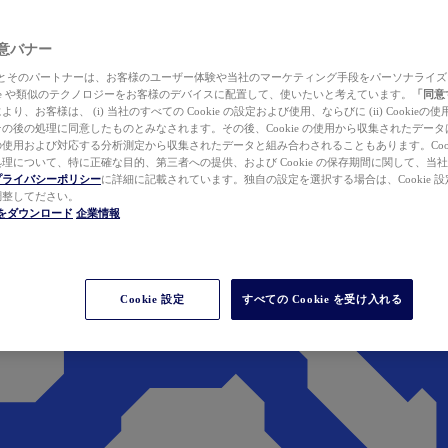
 同意バナー
ewer とそのパートナーは、お客様のユーザー体験や当社のマーケティング手段をパーソナライ
kie や類似のテクノロジーをお客様のデバイスに配置して、使いたいと考えています。
「同意
り、お客様は、 (i) 当社のすべての Cookie の設定および使用、ならびに (ii) Cookie
の後の処理に同意したものとみなされます。その後、Cookie の使用から収集されたデー
使用および対応する分析測定から収集されたデータと組み合わされることもあります。Cook
理について、特に正確な目的、第三者への提供、および Cookie の保存期間に関して、当
プライバシーポリシー
に詳細に記載されています。独自の設定を選択する場合は、Cookie 設定で
調整してださい。
werをダウンロード
企業情報
Cookie 設定
すべての Cookie を受け入れる