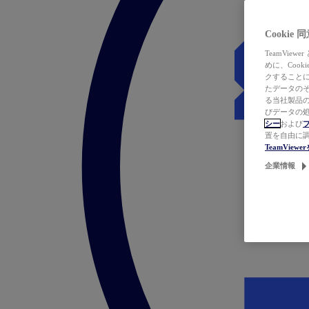
Cookie
TeamVi
めに、Coo
クすることによ
たデータのそ
る当社製品の
びデータの処
シー
および
置を自由に
TeamVie
企業情報