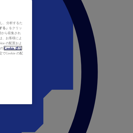
ズし、分析するた
する」
をクリッ
の使用から収集され
タは、お客様によ
ie の配置およ
社の
Cookie ポリ
Cookie の配