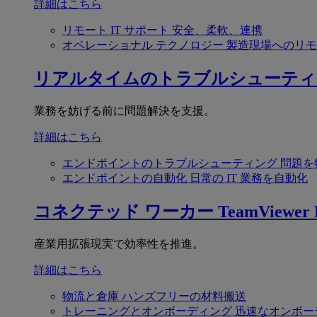
詳細はこちら
リモート IT サポート
安全、柔軟、連携
オペレーショナル テクノロジー
製造現場へのリモ
リアルタイムのトラブルシューティ
業務を妨げる前に問題解決を支援。
詳細はこちら
エンドポイントのトラブルシューティング
問題を
エンドポイントの自動化
日常の IT 業務を自動化
コネクテッド ワーカー
TeamViewer F
産業用拡張現実で効率性を推進。
詳細はこちら
物流と倉庫
ハンズフリーの材料搬送
トレーニングとオンボーディング
迅速なオンボー