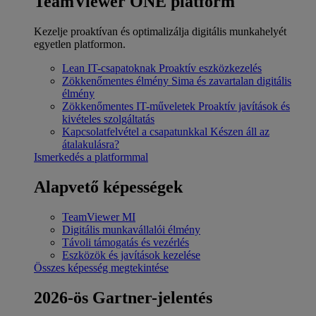
TeamViewer ONE platform
Kezelje proaktívan és optimalizálja digitális munkahelyét
egyetlen platformon.
Lean IT-csapatoknak
Proaktív eszközkezelés
Zökkenőmentes élmény
Sima és zavartalan digitális
élmény
Zökkenőmentes IT-műveletek
Proaktív javítások és
kivételes szolgáltatás
Kapcsolatfelvétel a csapatunkkal
Készen áll az
átalakulásra?
Ismerkedés a platformmal
Alapvető képességek
TeamViewer MI
Digitális munkavállalói élmény
Távoli támogatás és vezérlés
Eszközök és javítások kezelése
Összes képesség megtekintése
2026-ös Gartner-jelentés