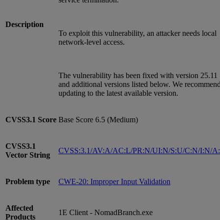
Description
To exploit this vulnerability, an attacker needs local
network-level access.
The vulnerability has been fixed with version 25.11
and additional versions listed below. We recommen
updating to the latest available version.
CVSS3.1
Score
Base Score 6.5 (Medium)
CVSS3.1
CVSS:3.1/AV:A/AC:L/PR:N/UI:N/S:U/C:N/I:N/A
Vector String
Problem type
CWE-20: Improper Input Validation
Affected
1E Client - NomadBranch.exe
Products