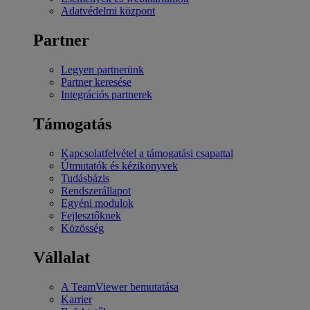
Adatvédelmi központ
Partner
Legyen partnerünk
Partner keresése
Integrációs partnerek
Támogatás
Kapcsolatfelvétel a támogatási csapattal
Útmutatók és kézikönyvek
Tudásbázis
Rendszerállapot
Egyéni modulok
Fejlesztőknek
Közösség
Vállalat
A TeamViewer bemutatása
Karrier