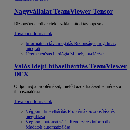
Nagyvállalat
TeamViewer Tensor
Biztonságos műveletekhez kialakított távkapcsolat.
További információk
Informatikai távtámogatás
Biztonságos, rugalmas,
integrált
Üzemeltetéstechnológia
Műhely távelérése
Valós idejű hibaelhárítás
TeamViewer
DEX
Oldja meg a problémákat, mielőtt azok hatással lennének a
felhasználókra.
További információk
Végponti hibaelhárítás
Problémák azonosítása és
megoldása
Végponti automatizálás
Rendszeres informatikai
feladatok automatizálása