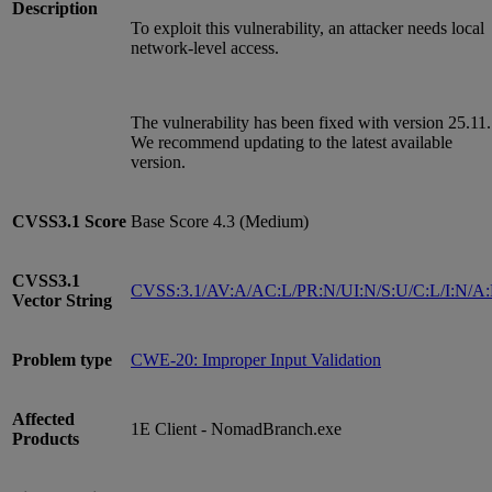
Description
To exploit this vulnerability, an attacker needs local
network-level access.
The vulnerability has been fixed with version 25.11.
We recommend updating to the latest available
version.
CVSS3.1
Score
Base Score 4.3 (Medium)
CVSS3.1
CVSS:3.1/AV:A/AC:L/PR:N/UI:N/S:U/C:L/I:N/A
Vector String
Problem type
CWE-20: Improper Input Validation
Affected
1E Client - NomadBranch.exe
Products