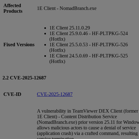
Affected
1E Client - NomadBranch.exe
Products
1E Client 25.11.0.29
1E Client 25.9.0.46 - HF-PLTPKG-524
(Hotfix)
Fixed Versions
1E Client 25.5.0.53 - HF-PLTPKG-526
(Hotfix)
1E Client 24.5.0.69 - HF-PLTPKG-525
(Hotfix)
2.2 CVE-2025-12687
CVE-ID
CVE-2025-12687
A vulnerability in TeamViewer DEX Client (former
1E Client) - Content Distribution Service
(NomadBranch.exe) prior version 25.11 for Windo
allows malicious actors to cause a denial of service
(application crash) via a crafted command, resulting 
service termination.