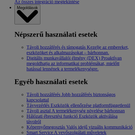
Az összes integráció megtekintése
Megoldások
Népszerű használati esetek
Távoli hozzáférés és támogatás
Kezelje az embereket,
eszközöket és alkalmazásokat – bárhonnan.
Digitális munkavállalói élmény (DEX)
Proaktívan
megoldhatja az informatikai problémákat, mielőtt
hatással lennének a termelékenységre.
Egyéb használati esetek
Távoli hozzáférés
Jobb hozzáférés biztonságos
kapcsolattal
Távvezérlés
Eszközök ellenőrzése platformfüggetlenül
Távoli asztal
A termelékenység növelése bárhonnan
Hálózati ébresztési funkció
Eszközök aktiválása
távolról
Képernyőmegosztás
Valós idejű vizuális kommunikáció
Smart Service
A vevőszolgálati műveletek