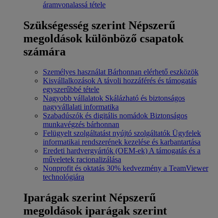
áramvonalassá tétele
Szükségesség szerint
Népszerű
megoldások különböző csapatok
számára
Személyes használat
Bárhonnan elérhető eszközök
Kisvállalkozások
A távoli hozzáférés és támogatás
egyszerűbbé tétele
Nagyobb vállalatok
Skálázható és biztonságos
nagyvállalati informatika
Szabadúszók és digitális nomádok
Biztonságos
munkavégzés bárhonnan
Felügyelt szolgáltatást nyújtó szolgáltatók
Ügyfelek
informatikai rendszerének kezelése és karbantartása
Eredeti hardvergyártók (OEM-ek)
A támogatás és a
műveletek racionalizálása
Nonprofit és oktatás
30% kedvezmény a TeamViewer
technológiára
Iparágak szerint
Népszerű
megoldások iparágak szerint