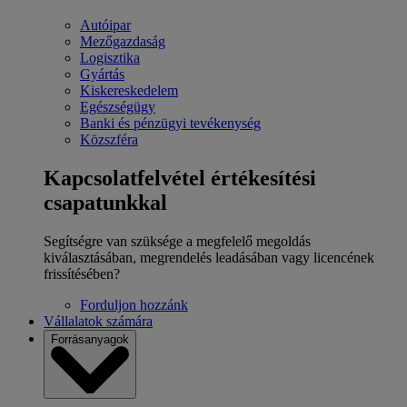
Autóipar
Mezőgazdaság
Logisztika
Gyártás
Kiskereskedelem
Egészségügy
Banki és pénzügyi tevékenység
Közszféra
Kapcsolatfelvétel értékesítési
csapatunkkal
Segítségre van szüksége a megfelelő megoldás
kiválasztásában, megrendelés leadásában vagy licencének
frissítésében?
Forduljon hozzánk
Vállalatok számára
Forrásanyagok