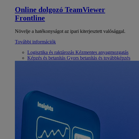
Online dolgozó
TeamViewer
Frontline
Növelje a hatékonyságot az ipari kiterjesztett valósággal.
További információk
Logisztika és raktározás
Kézmentes anyagmozgatás
Képzés és betanítás
Gyors betanítás és továbbképzés