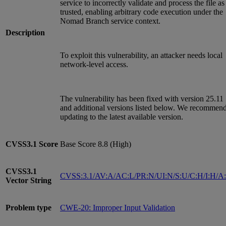
service to incorrectly validate and process the file as
trusted, enabling arbitrary code execution under the
Nomad Branch service context.
Description
To exploit this vulnerability, an attacker needs local
network-level access.
The vulnerability has been fixed with version 25.11
and additional versions listed below. We recommen
updating to the latest available version.
CVSS3.1
Score
Base Score 8.8 (High)
CVSS3.1
CVSS:3.1/AV:A/AC:L/PR:N/UI:N/S:U/C:H/I:H/A
Vector String
Problem type
CWE-20: Improper Input Validation