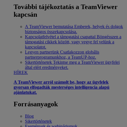
További tájékoztatás a TeamViewer
kapcsán
A TeamViewer bemutatása
Emberek, helyek és dolgok
biztonságos összekapcsolása.
Kapcsolatfelvétel a támogatási csapattal
Böngésszen a
támogatási cikkek között, vagy vegye fel velünk a
kapcsolatot.
Legyen partnerünk
Csatlakozzon globális
partnerprogramunkhoz, a TeamUP-hoz.
Sikertörténetek
Tekintse meg a TeamViewer ügyfelei
által elért eredményeket.
HÍREK
A TeamViewer arról számolt be, hogy az ügyfelek
gyorsan elfogadták mesterséges intelligencia alapú
ajánlatukat.
Forrásanyagok
Blog
Sikertörténetek
Események és webináriumok