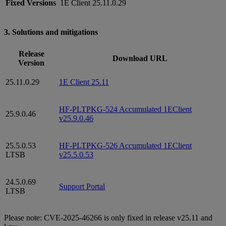
Fixed Versions
1E Client 25.11.0.29
3. Solutions and mitigations
Release
Download URL
Version
25.11.0.29
1E Client 25.11
HF-PLTPKG-524 Accumulated 1EClient
25.9.0.46
v25.9.0.46
25.5.0.53
HF-PLTPKG-526 Accumulated 1EClient
LTSB
v25.5.0.53
24.5.0.69
Support Portal
LTSB
Please note: CVE-2025-46266 is only fixed in release v25.11 and