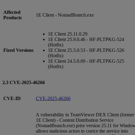
Affected
1E Client - NomadBranch.exe
Products
1E Client 25.11.0.29
1E Client 25.9.0.46 - HF-PLTPKG-524
(Hotfix)
Fixed Versions
1E Client 25.5.0.53 - HF-PLTPKG-526
(Hotfix)
1E Client 24.5.0.69 - HF-PLTPKG-525
(Hotfix)
2.3 CVE-2025-46266
CVE-ID
CVE-2025-46266
A vulnerability in TeamViewer DEX Client (former
1E Client) - Content Distribution Service
(NomadBranch.exe) prior version 25.11 for Windo
allows malicious actors to coerce the service into