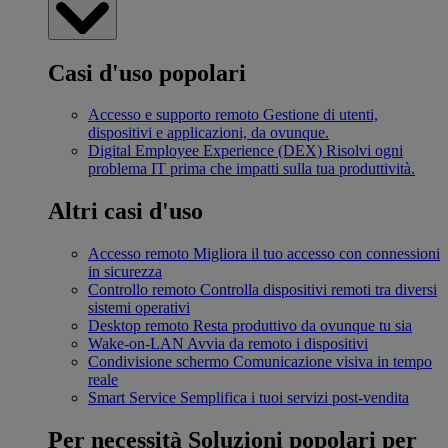
Casi d'uso popolari
Accesso e supporto remoto
Gestione di utenti,
dispositivi e applicazioni, da ovunque.
Digital Employee Experience (DEX)
Risolvi ogni
problema IT prima che impatti sulla tua produttività.
Altri casi d'uso
Accesso remoto
Migliora il tuo accesso con connessioni
in sicurezza
Controllo remoto
Controlla dispositivi remoti tra diversi
sistemi operativi
Desktop remoto
Resta produttivo da ovunque tu sia
Wake-on-LAN
Avvia da remoto i dispositivi
Condivisione schermo
Comunicazione visiva in tempo
reale
Smart Service
Semplifica i tuoi servizi post-vendita
Per necessità
Soluzioni popolari per