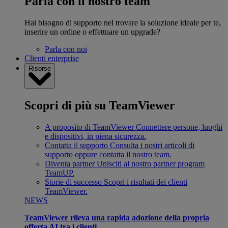
Parla con il nostro team
Hai bisogno di supporto nel trovare la soluzione ideale per te,
inserire un ordine o effettuare un upgrade?
Parla con noi
Clienti enterprise
Risorse
Scopri di più su TeamViewer
A proposito di TeamViewer
Connettere persone, luoghi
e dispositivi, in piena sicurezza.
Contatta il supporto
Consulta i nostri articoli di
supporto oppure contatta il nostro team.
Diventa partner
Unisciti al nostro partner program
TeamUP.
Storie di successo
Scopri i risultati dei clienti
TeamViewer.
NEWS
TeamViewer rileva una rapida adozione della propria
offerta AI tra i clienti.