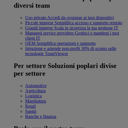
diversi team
Uso privato
Accedi da ovunque ai tuoi dispositivi
Piccole imprese
Semplifica accesso e supporto remoto
Grandi imprese
Scala in sicurezza la tua gestione IT
Managed service providers
Gestisci e mantieni i tuoi
client IT
OEM
Semplifica operazioni e supporto
Istruzione e aziende non-profit
30% di sconto sulle
tecnologie TeamViewer
Per settore
Soluzioni poplari divise
per settore
Automotive
Agricoltura
Logistica
Manifattura
Retail
Sanità
Banche e finanza