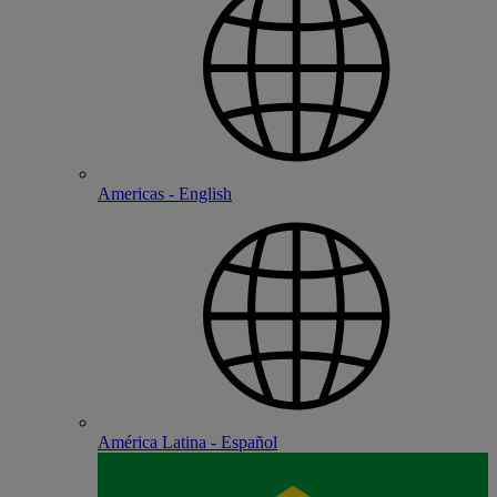
Americas - English
América Latina - Español