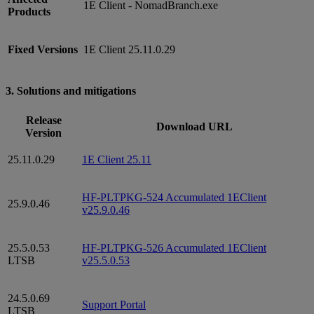
1E Client - NomadBranch.exe
Products
Fixed Versions
1E Client 25.11.0.29
3. Solutions and mitigations
Release
Download URL
Version
25.11.0.29
1E Client 25.11
HF-PLTPKG-524 Accumulated 1EClient
25.9.0.46
v25.9.0.46
25.5.0.53
HF-PLTPKG-526 Accumulated 1EClient
LTSB
v25.5.0.53
24.5.0.69
Support Portal
LTSB