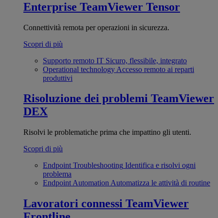
Enterprise
TeamViewer Tensor
Connettività remota per operazioni in sicurezza.
Scopri di più
Supporto remoto IT
Sicuro, flessibile, integrato
Operational technology
Accesso remoto ai reparti
produttivi
Risoluzione dei problemi
TeamViewer
DEX
Risolvi le problematiche prima che impattino gli utenti.
Scopri di più
Endpoint Troubleshooting
Identifica e risolvi ogni
problema
Endpoint Automation
Automatizza le attività di routine
Lavoratori connessi
TeamViewer
Frontline