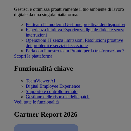
Gestisci e ottimizza proattivamente il tuo ambiente di lavoro
digitale da una singola piattaforma.
Per team IT moderni
Gestione proattiva dei dispositivi
Esperienza intuitiva
Esperienza digitale fluida e senza
interruzioni
Operazioni IT senza limitazioni
Risoluzioni proattive
dei problemi e servizi d'eccezione
Parla con il nostro team
Pronto per la trasformazione?
Scopri la piattaforma
Funzionalità chiave
TeamViewer AI
Digital Employee Experience
Supporto e controllo remoto
Gestione delle risorse e delle patch
Vedi tutte le funzionalità
Gartner Report 2026