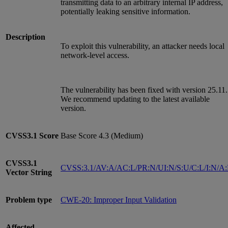
transmitting data to an arbitrary internal IP address,
potentially leaking sensitive information.
Description
To exploit this vulnerability, an attacker needs local
network-level access.
The vulnerability has been fixed with version 25.11.
We recommend updating to the latest available
version.
CVSS3.1
Score
Base Score 4.3 (Medium)
CVSS3.1
CVSS:3.1/AV:A/AC:L/PR:N/UI:N/S:U/C:L/I:N/A
Vector String
Problem type
CWE-20: Improper Input Validation
Affected