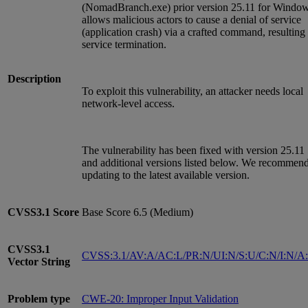
(NomadBranch.exe) prior version 25.11 for Windo
allows malicious actors to cause a denial of service
(application crash) via a crafted command, resulting 
service termination.
Description
To exploit this vulnerability, an attacker needs local
network-level access.
The vulnerability has been fixed with version 25.11
and additional versions listed below. We recommen
updating to the latest available version.
CVSS3.1
Score
Base Score 6.5 (Medium)
CVSS3.1
CVSS:3.1/AV:A/AC:L/PR:N/UI:N/S:U/C:N/I:N/A
Vector String
Problem type
CWE-20: Improper Input Validation