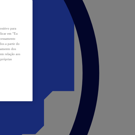
ositivo para
clicar em “Eu
ocessamento
os a partir do
samento dos
 em relação aos
 próprias