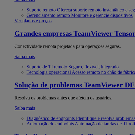
Suporte remoto
Ofereça suporte remoto instantâneo e se
Gerenciamento remoto
Monitore e gerencie dispositivos
Ver planos e preços
Grandes empresas
TeamViewer Tenso
Conectividade remota projetada para operações seguras.
Saiba mais
Suporte de TI remoto
Seguro, flexível, integrado
Tecnologia operacional
Acesso remoto no chão de fábric
Solução de problemas
TeamViewer D
Resolva os problemas antes que afetem os usuários.
Saiba mais
Diagnóstico de endpoints
Identifique e resolva problema
Automação de endpoints
Automação de tarefas de TI roti