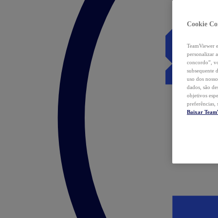
Cookie Co
TeamViewer e 
personalizar 
concordo”, vo
subsequente d
uso dos nosso
dados, são de
objetivos esp
preferências,
Baixar Team