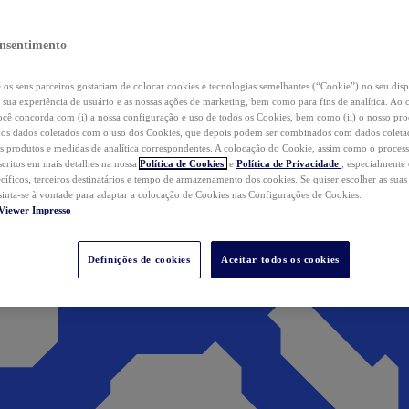
nsentimento
os seus parceiros gostariam de colocar cookies e tecnologias semelhantes (“Cookie”) no seu disp
a sua experiência de usuário e as nossas ações de marketing, bem como para fins de analítica. Ao 
cê concorda com (i) a nossa configuração e uso de todos os Cookies, bem como (ii) o nosso pr
os dados coletados com o uso dos Cookies, que depois podem ser combinados com dados coletad
s produtos e medidas de analítica correspondentes. A colocação do Cookie, assim como o proces
scritos em mais detalhes na nossa
Política de Cookies
e
Política de Privacidade
, especialmente
ecíficos, terceiros destinatários e tempo de armazenamento dos cookies. Se quiser escolher as suas
 sinta-se à vontade para adaptar a colocação de Cookies nas Configurações de Cookies.
Viewer
Impresso
Definições de cookies
Aceitar todos os cookies