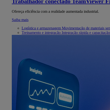
Trabalhador conectado
TeamViewer Fr
Ofereça eficiência com a realidade aumentada industrial.
Saiba mais
Logística e armazenagem
Movimentação de materiais se
Treinamento e integração
Integração rápida e capacitação