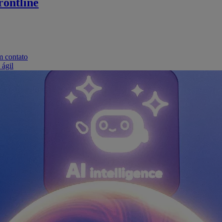
ontline
m contato
 ágil