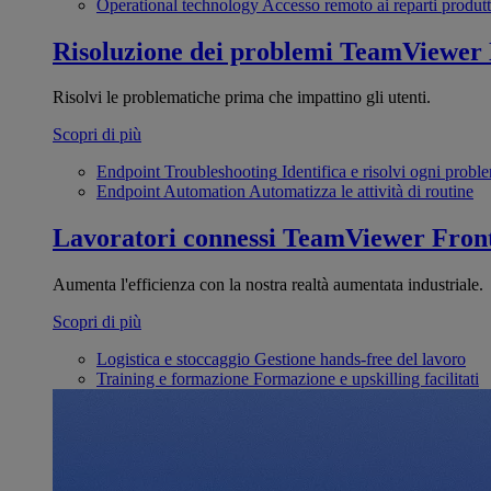
Operational technology
Accesso remoto ai reparti produtt
Risoluzione dei problemi
TeamViewer
Risolvi le problematiche prima che impattino gli utenti.
Scopri di più
Endpoint Troubleshooting
Identifica e risolvi ogni probl
Endpoint Automation
Automatizza le attività di routine
Lavoratori connessi
TeamViewer Front
Aumenta l'efficienza con la nostra realtà aumentata industriale.
Scopri di più
Logistica e stoccaggio
Gestione hands-free del lavoro
Training e formazione
Formazione e upskilling facilitati