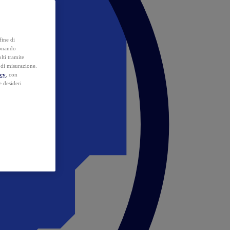
fine di
ionando
lti tramite
e di misurazione.
icy
, con
e desideri