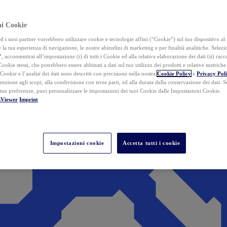
ai Cookie
i suoi partner vorrebbero utilizzare cookie e tecnologie affini (“Cookie”) sul tuo dispositivo al 
 la tua esperienza di navigazione, le nostre abitudini di marketing e per finalità analitiche. Selez
”
, acconsentirai all’impostazione (i) di tutti i Cookie ed alla relativa elaborazione dei dati (ii) racco
 Cookie stessi, che potrebbero essere abbinati a dati sul tuo utilizzo dei prodotti e relative metrich
 Cookie e l’analisi dei dati sono descritti con precisione nella nostra
Cookie Policy
e
Privacy Pol
tenzione agli scopi, alla condivisione con terze parti, ed alla durata della conservazione dei dati. S
 tue preferenze, puoi personalizzare le impostazioni dei tuoi Cookie dalle Impostazioni Cookie.
mViewer
Imprint
Impostazioni cookie
Accetta tutti i cookie