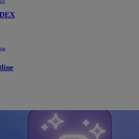
ivi
 DEX
ema
line