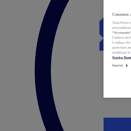
Consenso 
TeamViewer ed 
personalizzare
“Acconsento
l’utilizzo dei
L’utilizzo dei
particolare at
modificare le
Scarica Tea
Imprint