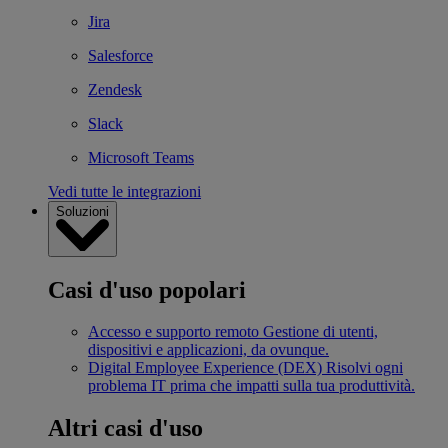
Jira
Salesforce
Zendesk
Slack
Microsoft Teams
Vedi tutte le integrazioni
Soluzioni
Casi d'uso popolari
Accesso e supporto remoto
Gestione di utenti,
dispositivi e applicazioni, da ovunque.
Digital Employee Experience (DEX)
Risolvi ogni
problema IT prima che impatti sulla tua produttività.
Altri casi d'uso