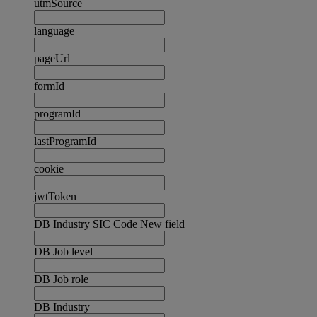
utmSource
language
pageUrl
formId
programId
lastProgramId
cookie
jwtToken
DB Industry SIC Code New field
DB Job level
DB Job role
DB Industry