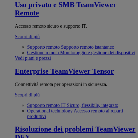
Uso privato e SMB
TeamViewer
Remote
Accesso remoto sicuro e supporto IT.
Scopri di più
Supporto remoto
Supporto remoto istantaneo
Gestione remota
Monitoraggio e gestione dei dispositivi
Vedi piani e prezzi
Enterprise
TeamViewer Tensor
Connettività remota per operazioni in sicurezza.
Scopri di più
Supporto remoto IT
Sicuro, flessibile, integrato
Operational technology
Accesso remoto ai reparti
produttivi
Risoluzione dei problemi
TeamViewer
DEX