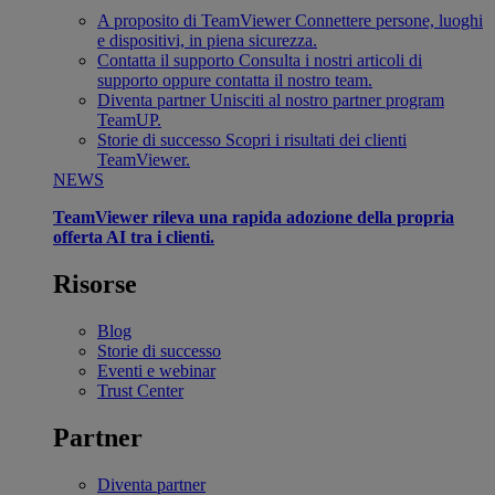
A proposito di TeamViewer
Connettere persone, luoghi
e dispositivi, in piena sicurezza.
Contatta il supporto
Consulta i nostri articoli di
supporto oppure contatta il nostro team.
Diventa partner
Unisciti al nostro partner program
TeamUP.
Storie di successo
Scopri i risultati dei clienti
TeamViewer.
NEWS
TeamViewer rileva una rapida adozione della propria
offerta AI tra i clienti.
Risorse
Blog
Storie di successo
Eventi e webinar
Trust Center
Partner
Diventa partner