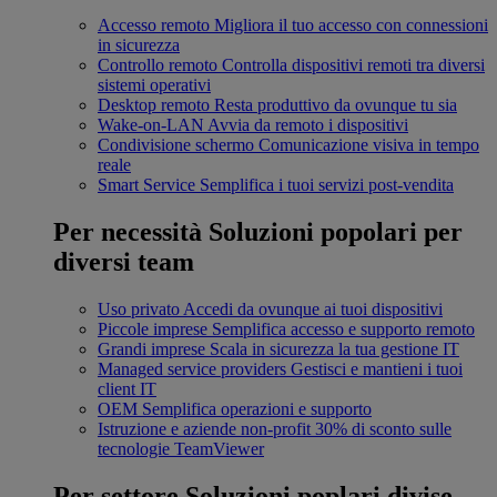
Accesso remoto
Migliora il tuo accesso con connessioni
in sicurezza
Controllo remoto
Controlla dispositivi remoti tra diversi
sistemi operativi
Desktop remoto
Resta produttivo da ovunque tu sia
Wake-on-LAN
Avvia da remoto i dispositivi
Condivisione schermo
Comunicazione visiva in tempo
reale
Smart Service
Semplifica i tuoi servizi post-vendita
Per necessità
Soluzioni popolari per
diversi team
Uso privato
Accedi da ovunque ai tuoi dispositivi
Piccole imprese
Semplifica accesso e supporto remoto
Grandi imprese
Scala in sicurezza la tua gestione IT
Managed service providers
Gestisci e mantieni i tuoi
client IT
OEM
Semplifica operazioni e supporto
Istruzione e aziende non-profit
30% di sconto sulle
tecnologie TeamViewer
Per settore
Soluzioni poplari divise