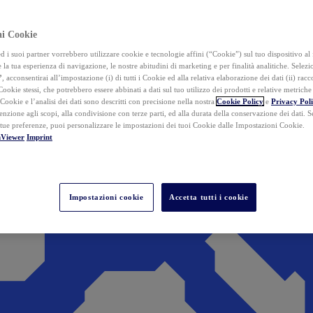
ai Cookie
i suoi partner vorrebbero utilizzare cookie e tecnologie affini (“Cookie”) sul tuo dispositivo al 
 la tua esperienza di navigazione, le nostre abitudini di marketing e per finalità analitiche. Selez
”
, acconsentirai all’impostazione (i) di tutti i Cookie ed alla relativa elaborazione dei dati (ii) racco
 Cookie stessi, che potrebbero essere abbinati a dati sul tuo utilizzo dei prodotti e relative metrich
 Cookie e l’analisi dei dati sono descritti con precisione nella nostra
Cookie Policy
e
Privacy Pol
tenzione agli scopi, alla condivisione con terze parti, ed alla durata della conservazione dei dati. S
 tue preferenze, puoi personalizzare le impostazioni dei tuoi Cookie dalle Impostazioni Cookie.
mViewer
Imprint
Impostazioni cookie
Accetta tutti i cookie