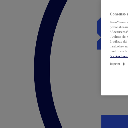
Consenso 
TeamViewer ed 
personalizzare
“Acconsento
l’utilizzo dei
L’utilizzo dei
particolare at
modificare le
Scarica Tea
Imprint