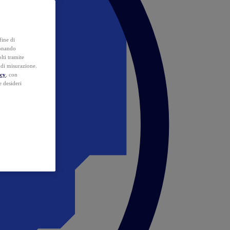
fine di
ionando
lti tramite
e di misurazione.
icy
, con
e desideri