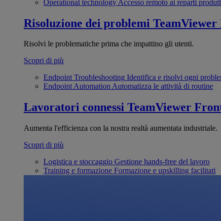
Operational technology
Accesso remoto ai reparti produtt
Risoluzione dei problemi
TeamViewer
Risolvi le problematiche prima che impattino gli utenti.
Scopri di più
Endpoint Troubleshooting
Identifica e risolvi ogni probl
Endpoint Automation
Automatizza le attività di routine
Lavoratori connessi
TeamViewer Front
Aumenta l'efficienza con la nostra realtà aumentata industriale.
Scopri di più
Logistica e stoccaggio
Gestione hands-free del lavoro
Training e formazione
Formazione e upskilling facilitati