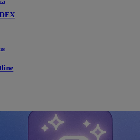
ivi
 DEX
ema
line