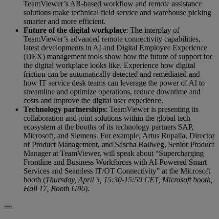
TeamViewer’s AR-based workflow and remote assistance
solutions make technical field service and warehouse picking
smarter and more efficient.
Future of the digital workplace
: The interplay of
TeamViewer’s advanced remote connectivity capabilities,
latest developments in AI and Digital Employee Experience
(DEX) management tools show how the future of support for
the digital workplace looks like. Experience how digital
friction can be automatically detected and remediated and
how IT service desk teams can leverage the power of AI to
streamline and optimize operations, reduce downtime and
costs and improve the digital user experience.
Technology partnerships
: TeamViewer is presenting its
collaboration and joint solutions within the global tech
ecosystem at the booths of its technology partners SAP,
Microsoft, and Siemens. For example, Artus Rupalla, Director
of Product Management, and Sascha Ballweg, Senior Product
Manager at TeamViewer, will speak about “Supercharging
Frontline and Business Workforces with AI-Powered Smart
Services and Seamless IT/OT Connectivity” at the Microsoft
booth (
Thursday, April 3, 15:30-15:50 CET, Microsoft booth,
Hall 17, Booth G06
).