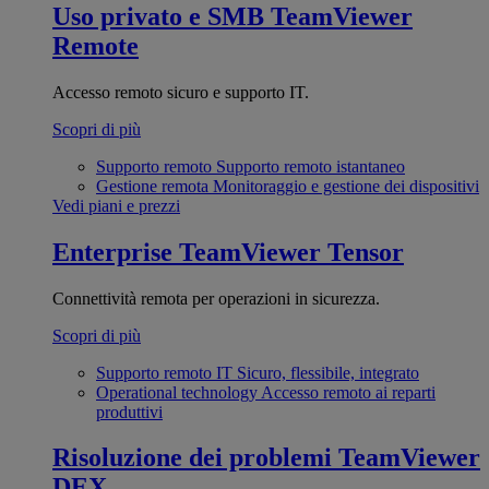
Uso privato e SMB
TeamViewer
Remote
Accesso remoto sicuro e supporto IT.
Scopri di più
Supporto remoto
Supporto remoto istantaneo
Gestione remota
Monitoraggio e gestione dei dispositivi
Vedi piani e prezzi
Enterprise
TeamViewer Tensor
Connettività remota per operazioni in sicurezza.
Scopri di più
Supporto remoto IT
Sicuro, flessibile, integrato
Operational technology
Accesso remoto ai reparti
produttivi
Risoluzione dei problemi
TeamViewer
DEX