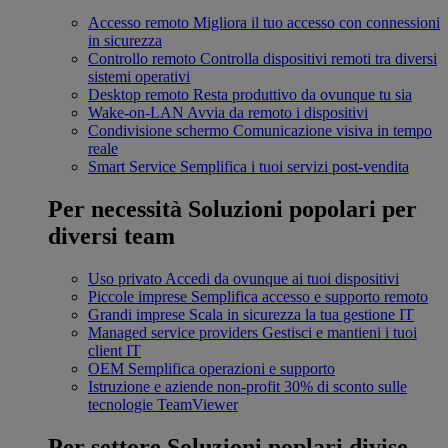
Accesso remoto
Migliora il tuo accesso con connessioni
in sicurezza
Controllo remoto
Controlla dispositivi remoti tra diversi
sistemi operativi
Desktop remoto
Resta produttivo da ovunque tu sia
Wake-on-LAN
Avvia da remoto i dispositivi
Condivisione schermo
Comunicazione visiva in tempo
reale
Smart Service
Semplifica i tuoi servizi post-vendita
Per necessità
Soluzioni popolari per
diversi team
Uso privato
Accedi da ovunque ai tuoi dispositivi
Piccole imprese
Semplifica accesso e supporto remoto
Grandi imprese
Scala in sicurezza la tua gestione IT
Managed service providers
Gestisci e mantieni i tuoi
client IT
OEM
Semplifica operazioni e supporto
Istruzione e aziende non-profit
30% di sconto sulle
tecnologie TeamViewer
Per settore
Soluzioni poplari divise