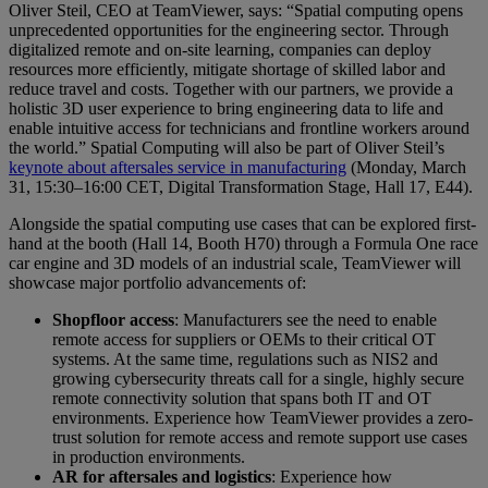
Oliver Steil, CEO at TeamViewer, says: “Spatial computing opens
unprecedented opportunities for the engineering sector. Through
digitalized remote and on-site learning, companies can deploy
resources more efficiently, mitigate shortage of skilled labor and
reduce travel and costs. Together with our partners, we provide a
holistic 3D user experience to bring engineering data to life and
enable intuitive access for technicians and frontline workers around
the world.” Spatial Computing will also be part of Oliver Steil’s
keynote about aftersales service in manufacturing
(Monday, March
31, 15:30–16:00 CET, Digital Transformation Stage, Hall 17, E44).
Alongside the spatial computing use cases that can be explored first-
hand at the booth (Hall 14, Booth H70) through a Formula One race
car engine and 3D models of an industrial scale, TeamViewer will
showcase major portfolio advancements of:
Shopfloor access
: Manufacturers see the need to enable
remote access for suppliers or OEMs to their critical OT
systems. At the same time, regulations such as NIS2 and
growing cybersecurity threats call for a single, highly secure
remote connectivity solution that spans both IT and OT
environments. Experience how TeamViewer provides a zero-
trust solution for remote access and remote support use cases
in production environments.
AR for aftersales and logistics
: Experience how