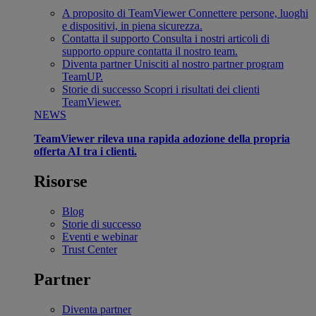
A proposito di TeamViewer
Connettere persone, luoghi
e dispositivi, in piena sicurezza.
Contatta il supporto
Consulta i nostri articoli di
supporto oppure contatta il nostro team.
Diventa partner
Unisciti al nostro partner program
TeamUP.
Storie di successo
Scopri i risultati dei clienti
TeamViewer.
NEWS
TeamViewer rileva una rapida adozione della propria
offerta AI tra i clienti.
Risorse
Blog
Storie di successo
Eventi e webinar
Trust Center
Partner
Diventa partner