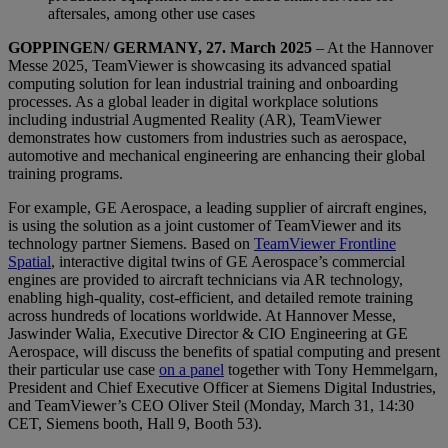
aftersales, among other use cases
GOPPINGEN/ GERMANY, 27. March 2025
– At the Hannover
Messe 2025, TeamViewer is showcasing its advanced spatial
computing solution for lean industrial training and onboarding
processes. As a global leader in digital workplace solutions
including industrial Augmented Reality (AR), TeamViewer
demonstrates how customers from industries such as aerospace,
automotive and mechanical engineering are enhancing their global
training programs.
For example, GE Aerospace, a leading supplier of aircraft engines,
is using the solution as a joint customer of TeamViewer and its
technology partner Siemens. Based on
TeamViewer Frontline
Spatial
, interactive digital twins of GE Aerospace’s commercial
engines are provided to aircraft technicians via AR technology,
enabling high-quality, cost-efficient, and detailed remote training
across hundreds of locations worldwide. At Hannover Messe,
Jaswinder Walia, Executive Director & CIO Engineering at GE
Aerospace, will discuss the benefits of spatial computing and present
their particular use case
on a panel
together with Tony Hemmelgarn,
President and Chief Executive Officer at Siemens Digital Industries,
and TeamViewer’s CEO Oliver Steil (Monday, March 31, 14:30
CET, Siemens booth, Hall 9, Booth 53).