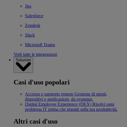
Jira
Salesforce
Zendesk
Slack
Microsoft Teams
Vedi tutte le integrazioni
Soluzioni
Casi d'uso popolari
Accesso e supporto remoto
Gestione di utenti,
dispositivi e applicazioni, da ovunque.
Digital Employee Experience (DEX)
Risolvi ogni
problema IT prima che impatti sulla tua produttività.
Altri casi d'uso