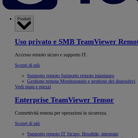
Prodotti
Uso privato e SMB
TeamViewer Remo
Accesso remoto sicuro e supporto IT.
Scopri di più
Supporto remoto
Supporto remoto istantaneo
Gestione remota
Monitoraggio e gestione dei dispositivi
Vedi piani e prezzi
Enterprise
TeamViewer Tensor
Connettività remota per operazioni in sicurezza.
Scopri di più
Supporto remoto IT
Sicuro, flessibile, integrato