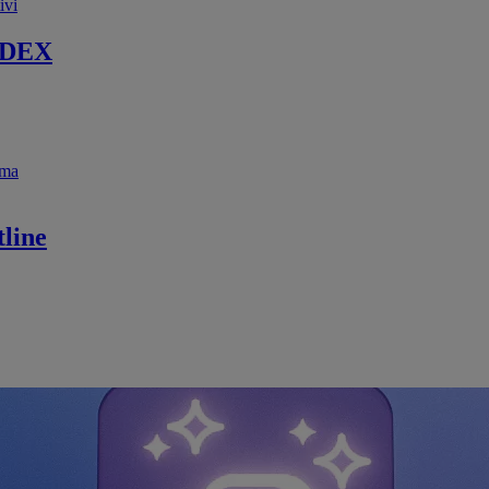
ivi
 DEX
ema
line