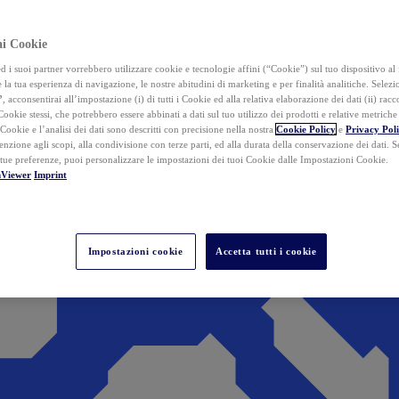
ai Cookie
i suoi partner vorrebbero utilizzare cookie e tecnologie affini (“Cookie”) sul tuo dispositivo al 
 la tua esperienza di navigazione, le nostre abitudini di marketing e per finalità analitiche. Selez
”
, acconsentirai all’impostazione (i) di tutti i Cookie ed alla relativa elaborazione dei dati (ii) racco
 Cookie stessi, che potrebbero essere abbinati a dati sul tuo utilizzo dei prodotti e relative metrich
 Cookie e l’analisi dei dati sono descritti con precisione nella nostra
Cookie Policy
e
Privacy Pol
tenzione agli scopi, alla condivisione con terze parti, ed alla durata della conservazione dei dati. S
 tue preferenze, puoi personalizzare le impostazioni dei tuoi Cookie dalle Impostazioni Cookie.
mViewer
Imprint
Impostazioni cookie
Accetta tutti i cookie