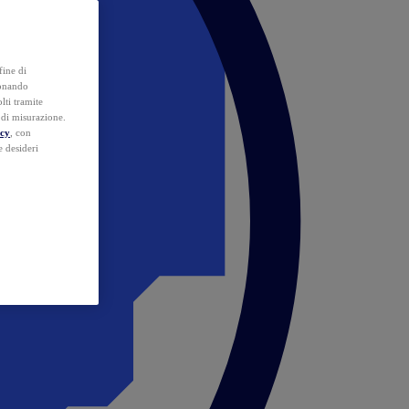
fine di
ionando
lti tramite
e di misurazione.
icy
, con
e desideri