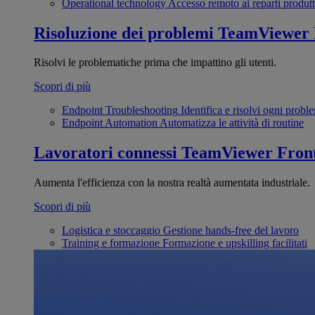
Operational technology
Accesso remoto ai reparti produtt
Risoluzione dei problemi
TeamViewer
Risolvi le problematiche prima che impattino gli utenti.
Scopri di più
Endpoint Troubleshooting
Identifica e risolvi ogni probl
Endpoint Automation
Automatizza le attività di routine
Lavoratori connessi
TeamViewer Front
Aumenta l'efficienza con la nostra realtà aumentata industriale.
Scopri di più
Logistica e stoccaggio
Gestione hands-free del lavoro
Training e formazione
Formazione e upskilling facilitati