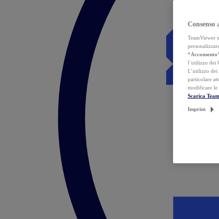
Consenso 
TeamViewer ed 
personalizzare
“Acconsento
l’utilizzo dei
L’utilizzo dei
particolare at
modificare le
Scarica Tea
Imprint