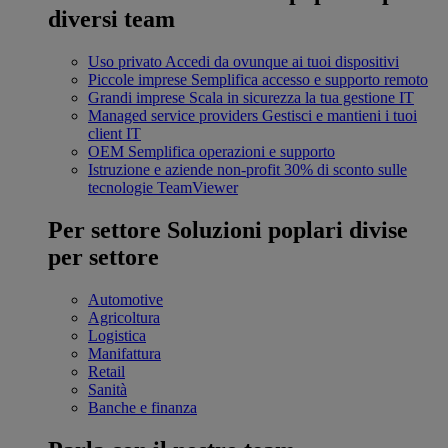
diversi team
Uso privato
Accedi da ovunque ai tuoi dispositivi
Piccole imprese
Semplifica accesso e supporto remoto
Grandi imprese
Scala in sicurezza la tua gestione IT
Managed service providers
Gestisci e mantieni i tuoi
client IT
OEM
Semplifica operazioni e supporto
Istruzione e aziende non-profit
30% di sconto sulle
tecnologie TeamViewer
Per settore
Soluzioni poplari divise
per settore
Automotive
Agricoltura
Logistica
Manifattura
Retail
Sanità
Banche e finanza