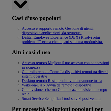
Casi d'uso popolari
Accesso e supporto remoto
Gestione di utenti,
dispositivi e applicazioni, da ovunque.
Digital Employee Experience (DEX)
Risolvi ogni
problema IT prima che impatti sulla tua produttività.
Altri casi d'uso
Accesso remoto
Migliora il tuo accesso con connessioni
in sicurezza
Controllo remoto
Controlla dispositivi remoti tra diversi
sistemi operativi
Desktop remoto
Resta produttivo da ovunque tu sia
Wake-on-LAN
Avvia da remoto i dispositivi
Condivisione schermo
Comunicazione visiva in tempo
reale
Smart Service
Semplifica i tuoi servizi post-vendita
Per necessità
Soluzioni popolari per