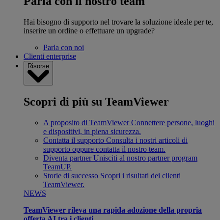
Parla con il nostro team
Hai bisogno di supporto nel trovare la soluzione ideale per te,
inserire un ordine o effettuare un upgrade?
Parla con noi
Clienti enterprise
Risorse
Scopri di più su TeamViewer
A proposito di TeamViewer
Connettere persone, luoghi
e dispositivi, in piena sicurezza.
Contatta il supporto
Consulta i nostri articoli di
supporto oppure contatta il nostro team.
Diventa partner
Unisciti al nostro partner program
TeamUP.
Storie di successo
Scopri i risultati dei clienti
TeamViewer.
NEWS
TeamViewer rileva una rapida adozione della propria
offerta AI tra i clienti.