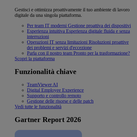
Gestisci e ottimizza proattivamente il tuo ambiente di lavoro
digitale da una singola piattaforma.
Per team IT moderni
Gestione proattiva dei dispositivi
Esperienza intuitiva
Esperienza digitale fluida e senza
interruzioni
Operazioni IT senza limitazioni
Risoluzioni proattive
dei problemi e servizi d'eccezione
Parla con il nostro team
Pronto per la trasformazione?
Scopri la piattaforma
Funzionalità chiave
TeamViewer AI
Digital Employee Experience
Supporto e controllo remoto
Gestione delle risorse e delle patch
Vedi tutte le funzionalità
Gartner Report 2026