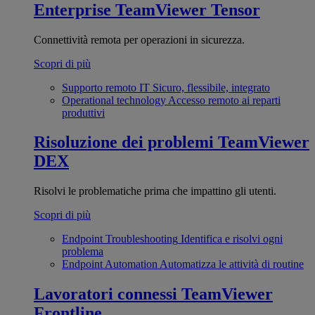
Enterprise
TeamViewer Tensor
Connettività remota per operazioni in sicurezza.
Scopri di più
Supporto remoto IT
Sicuro, flessibile, integrato
Operational technology
Accesso remoto ai reparti
produttivi
Risoluzione dei problemi
TeamViewer
DEX
Risolvi le problematiche prima che impattino gli utenti.
Scopri di più
Endpoint Troubleshooting
Identifica e risolvi ogni
problema
Endpoint Automation
Automatizza le attività di routine
Lavoratori connessi
TeamViewer
Frontline