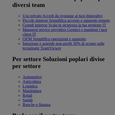
diversi team
Uso privato
Accedi da ovunque ai tuoi dispositivi
Piccole imprese
Semplifica accesso e supporto remoto
Grandi imprese
Scala in sicurezza la tua gestione IT
Managed service providers
Gestisci e mantieni i tuoi
client IT
OEM
Semplifica operazioni e supporto
Istruzione e aziende non-profit
30% di sconto sulle
tecnologie TeamViewer
Per settore
Soluzioni poplari divise
per settore
Automotive
Agricoltura
Logistica
Manifattura
Retail
Sanità
Banche e finanza