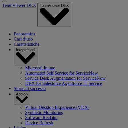
TeamViewer DEX
TeamViewer DEX
Panoramica
Casi d’uso
Caratteristiche
Integrazioni
Microsoft Intune
Automated Self Service for ServiceNow
Service Desk Augmentation for ServiceNow
DEX for Salesforce Agentforce IT Service
Storie di successo
Add-on
Virtual Desktop Experience (VDX)
Synthetic Monitoring
Software Reclaim
Device Refresh
Listino