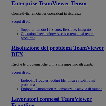
Enterprise
TeamViewer Tensor
Connettività remota per operazioni in sicurezza.
Scopri di più
Supporto remoto IT
Sicuro, flessibile, integrato
Operational technology
Accesso remoto ai reparti
produttivi
Risoluzione dei problemi
TeamViewer
DEX
Risolvi le problematiche prima che impattino gli utenti.
Scopri di più
Endpoint Troubleshooting
Identifica e risolvi ogni
problema
Endpoint Automation
Automatizza le attività di routine
Lavoratori connessi
TeamViewer
Frontline