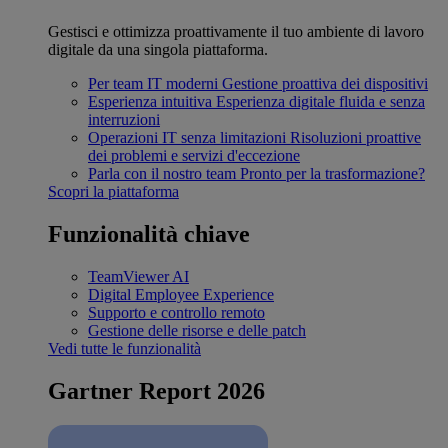
Gestisci e ottimizza proattivamente il tuo ambiente di lavoro
digitale da una singola piattaforma.
Per team IT moderni
Gestione proattiva dei dispositivi
Esperienza intuitiva
Esperienza digitale fluida e senza
interruzioni
Operazioni IT senza limitazioni
Risoluzioni proattive
dei problemi e servizi d'eccezione
Parla con il nostro team
Pronto per la trasformazione?
Scopri la piattaforma
Funzionalità chiave
TeamViewer AI
Digital Employee Experience
Supporto e controllo remoto
Gestione delle risorse e delle patch
Vedi tutte le funzionalità
Gartner Report 2026