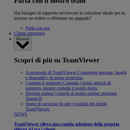
Parla con il nostro team
Hai bisogno di supporto nel trovare la soluzione ideale per te,
inserire un ordine o effettuare un upgrade?
Parla con noi
Clienti enterprise
Risorse
Scopri di più su TeamViewer
A proposito di TeamViewer
Connettere persone, luoghi
e dispositivi, in piena sicurezza.
Contatta il supporto
Consulta i nostri articoli di
supporto oppure contatta il nostro team.
Diventa partner
Unisciti al nostro partner program
TeamUP.
Storie di successo
Scopri i risultati dei clienti
TeamViewer.
NEWS
TeamViewer rileva una rapida adozione della propria
offerta AI tra i clienti.