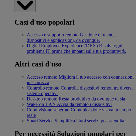
Casi d'uso popolari
Accesso e supporto remoto
Gestione di utenti,
dispositivi e applicazioni, da ovunque.
Digital Employee Experience (DEX)
Risolvi ogni
problema IT prima che impatti sulla tua produttività.
Altri casi d'uso
Accesso remoto
Migliora il tuo accesso con connessioni
in sicurezza
Controllo remoto
Controlla dispositivi remoti tra diversi
sistemi operativi
Desktop remoto
Resta produttivo da ovunque tu sia
Wake-on-LAN
Avvia da remoto i dispositivi
Condivisione schermo
Comunicazione visiva in tempo
reale
Smart Service
Semplifica i tuoi servizi post-vendita
Per necessità
Soluzioni popolari per