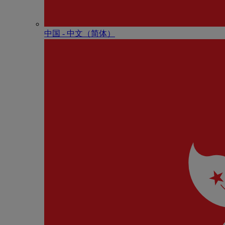
中国 - 中⽂（简体）