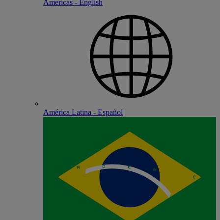
Americas - English
América Latina - Español