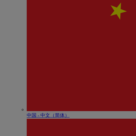
中国 - 中⽂（简体）