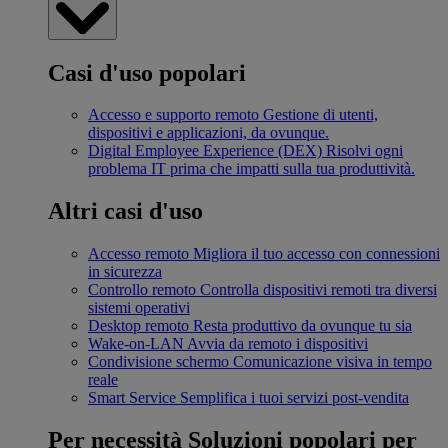
Casi d'uso popolari
Accesso e supporto remoto
Gestione di utenti,
dispositivi e applicazioni, da ovunque.
Digital Employee Experience (DEX)
Risolvi ogni
problema IT prima che impatti sulla tua produttività.
Altri casi d'uso
Accesso remoto
Migliora il tuo accesso con connessioni
in sicurezza
Controllo remoto
Controlla dispositivi remoti tra diversi
sistemi operativi
Desktop remoto
Resta produttivo da ovunque tu sia
Wake-on-LAN
Avvia da remoto i dispositivi
Condivisione schermo
Comunicazione visiva in tempo
reale
Smart Service
Semplifica i tuoi servizi post-vendita
Per necessità
Soluzioni popolari per