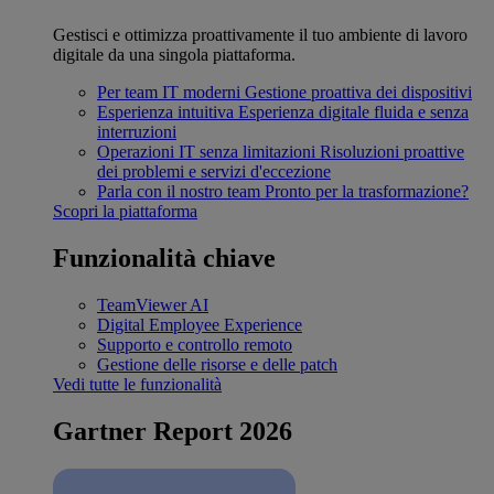
Gestisci e ottimizza proattivamente il tuo ambiente di lavoro
digitale da una singola piattaforma.
Per team IT moderni
Gestione proattiva dei dispositivi
Esperienza intuitiva
Esperienza digitale fluida e senza
interruzioni
Operazioni IT senza limitazioni
Risoluzioni proattive
dei problemi e servizi d'eccezione
Parla con il nostro team
Pronto per la trasformazione?
Scopri la piattaforma
Funzionalità chiave
TeamViewer AI
Digital Employee Experience
Supporto e controllo remoto
Gestione delle risorse e delle patch
Vedi tutte le funzionalità
Gartner Report 2026