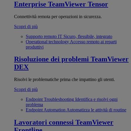
Enterprise
TeamViewer Tensor
Connettività remota per operazioni in sicurezza.
Scopri di più
Supporto remoto IT
Sicuro, flessibile, integrato
Operational technology
Accesso remoto ai reparti
produttivi
Risoluzione dei problemi
TeamViewer
DEX
Risolvi le problematiche prima che impattino gli utenti.
Scopri di più
Endpoint Troubleshooting
Identifica e risolvi ogni
problema
Endpoint Automation
Automatizza le attività di routine
Lavoratori connessi
TeamViewer
Frontline