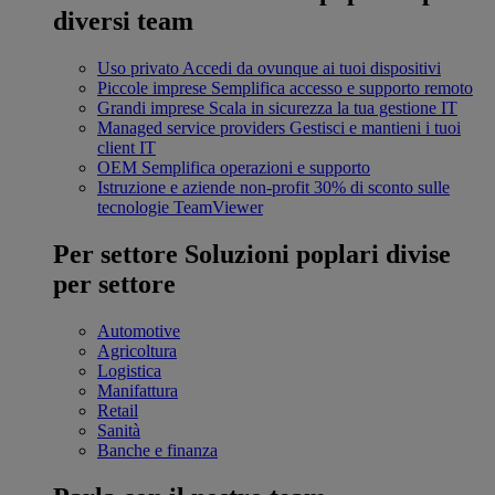
diversi team
Uso privato
Accedi da ovunque ai tuoi dispositivi
Piccole imprese
Semplifica accesso e supporto remoto
Grandi imprese
Scala in sicurezza la tua gestione IT
Managed service providers
Gestisci e mantieni i tuoi
client IT
OEM
Semplifica operazioni e supporto
Istruzione e aziende non-profit
30% di sconto sulle
tecnologie TeamViewer
Per settore
Soluzioni poplari divise
per settore
Automotive
Agricoltura
Logistica
Manifattura
Retail
Sanità
Banche e finanza