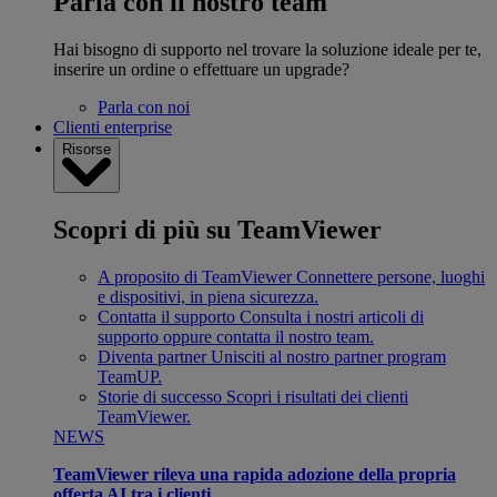
Parla con il nostro team
Hai bisogno di supporto nel trovare la soluzione ideale per te,
inserire un ordine o effettuare un upgrade?
Parla con noi
Clienti enterprise
Risorse
Scopri di più su TeamViewer
A proposito di TeamViewer
Connettere persone, luoghi
e dispositivi, in piena sicurezza.
Contatta il supporto
Consulta i nostri articoli di
supporto oppure contatta il nostro team.
Diventa partner
Unisciti al nostro partner program
TeamUP.
Storie di successo
Scopri i risultati dei clienti
TeamViewer.
NEWS
TeamViewer rileva una rapida adozione della propria
offerta AI tra i clienti.