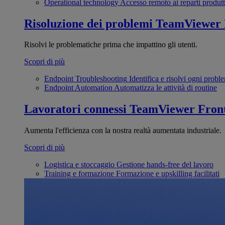
Operational technology
Accesso remoto ai reparti produtt
Risoluzione dei problemi
TeamViewer
Risolvi le problematiche prima che impattino gli utenti.
Scopri di più
Endpoint Troubleshooting
Identifica e risolvi ogni probl
Endpoint Automation
Automatizza le attività di routine
Lavoratori connessi
TeamViewer Front
Aumenta l'efficienza con la nostra realtà aumentata industriale.
Scopri di più
Logistica e stoccaggio
Gestione hands-free del lavoro
Training e formazione
Formazione e upskilling facilitati