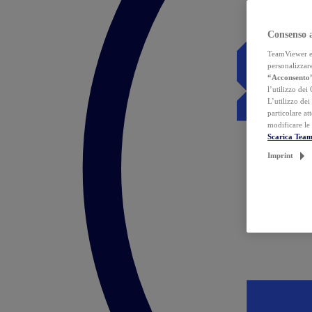
Consenso 
TeamViewer ed 
personalizzare
“Acconsento
l’utilizzo dei
L’utilizzo dei
particolare at
modificare le
Scarica Tea
Imprint