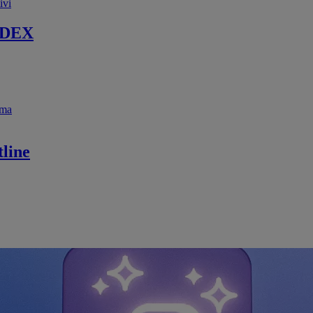
ivi
 DEX
ema
line