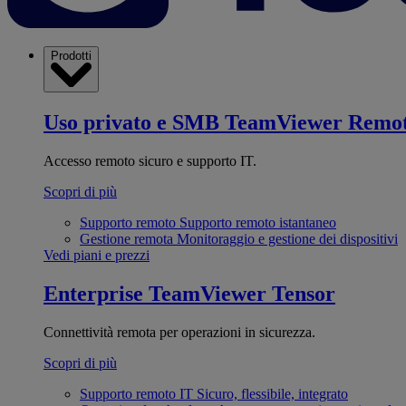
Prodotti
Uso privato e SMB
TeamViewer Remo
Accesso remoto sicuro e supporto IT.
Scopri di più
Supporto remoto
Supporto remoto istantaneo
Gestione remota
Monitoraggio e gestione dei dispositivi
Vedi piani e prezzi
Enterprise
TeamViewer Tensor
Connettività remota per operazioni in sicurezza.
Scopri di più
Supporto remoto IT
Sicuro, flessibile, integrato