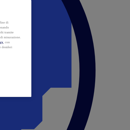
fine di
ionando
lti tramite
e di misurazione.
icy
, con
e desideri