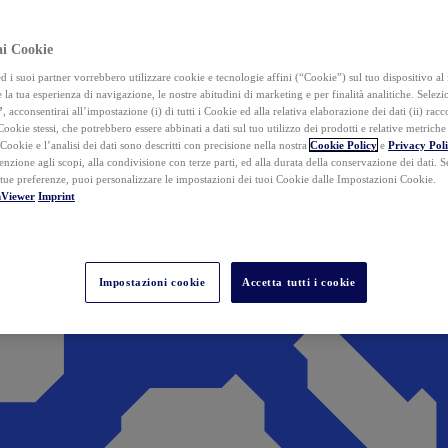
ai Cookie
i suoi partner vorrebbero utilizzare cookie e tecnologie affini (“Cookie”) sul tuo dispositivo al 
 la tua esperienza di navigazione, le nostre abitudini di marketing e per finalità analitiche. Selez
”
, acconsentirai all’impostazione (i) di tutti i Cookie ed alla relativa elaborazione dei dati (ii) racco
 Cookie stessi, che potrebbero essere abbinati a dati sul tuo utilizzo dei prodotti e relative metrich
 Cookie e l’analisi dei dati sono descritti con precisione nella nostra
Cookie Policy
e
Privacy Pol
tenzione agli scopi, alla condivisione con terze parti, ed alla durata della conservazione dei dati. S
 tue preferenze, puoi personalizzare le impostazioni dei tuoi Cookie dalle Impostazioni Cookie.
mViewer
Imprint
Impostazioni cookie
Accetta tutti i cookie