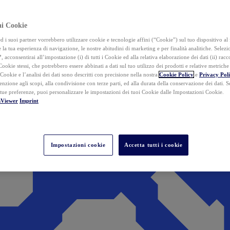
ai Cookie
i suoi partner vorrebbero utilizzare cookie e tecnologie affini (“Cookie”) sul tuo dispositivo al 
 la tua esperienza di navigazione, le nostre abitudini di marketing e per finalità analitiche. Selez
”
, acconsentirai all’impostazione (i) di tutti i Cookie ed alla relativa elaborazione dei dati (ii) racco
 Cookie stessi, che potrebbero essere abbinati a dati sul tuo utilizzo dei prodotti e relative metrich
 Cookie e l’analisi dei dati sono descritti con precisione nella nostra
Cookie Policy
e
Privacy Pol
tenzione agli scopi, alla condivisione con terze parti, ed alla durata della conservazione dei dati. S
 tue preferenze, puoi personalizzare le impostazioni dei tuoi Cookie dalle Impostazioni Cookie.
mViewer
Imprint
Impostazioni cookie
Accetta tutti i cookie