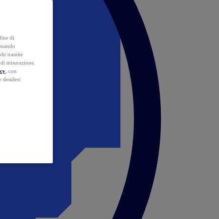
fine di
ionando
lti tramite
e di misurazione.
icy
, con
e desideri