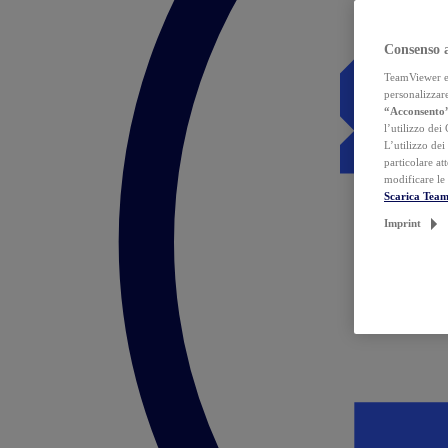
Consenso 
TeamViewer ed 
personalizzare
“Acconsento
l’utilizzo dei
L’utilizzo dei
particolare at
modificare le
Scarica Tea
Imprint