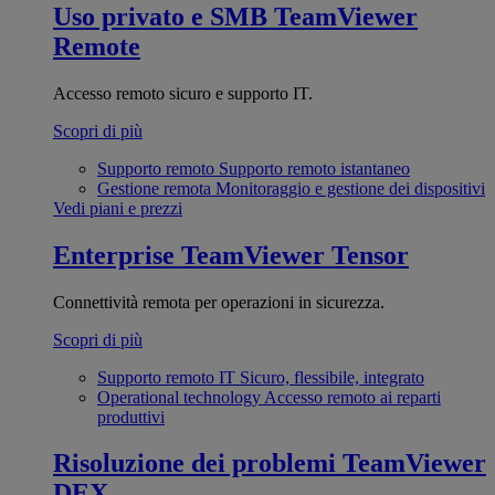
Uso privato e SMB
TeamViewer
Remote
Accesso remoto sicuro e supporto IT.
Scopri di più
Supporto remoto
Supporto remoto istantaneo
Gestione remota
Monitoraggio e gestione dei dispositivi
Vedi piani e prezzi
Enterprise
TeamViewer Tensor
Connettività remota per operazioni in sicurezza.
Scopri di più
Supporto remoto IT
Sicuro, flessibile, integrato
Operational technology
Accesso remoto ai reparti
produttivi
Risoluzione dei problemi
TeamViewer
DEX