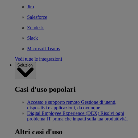
Jira
Salesforce
Zendesk
Slack
Microsoft Teams
Vedi tutte le integrazioni
Soluzioni
Casi d'uso popolari
Accesso e supporto remoto
Gestione di utenti,
dispositivi e applicazioni, da ovunque.
Digital Employee Experience (DEX)
Risolvi ogni
problema IT prima che impatti sulla tua produttività.
Altri casi d'uso