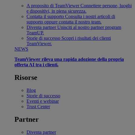
A proposito di TeamViewer
Connettere persone, luoghi
e dispositivi, in piena sicurezza.
Contatta il supporto
Consulta i nostri articoli di
supporto oppure contatta il nostro team.
Diventa partner
Unisciti al nostro partner program
TeamUP.
Storie di successo
Scopri i risultati dei clienti
TeamViewer.
NEWS
TeamViewer rileva una rapida adozione della propria
offerta AI tra i clienti.
Risorse
Blog
Storie di successo
Eventi e webinar
Trust Center
Partner
Diventa partner