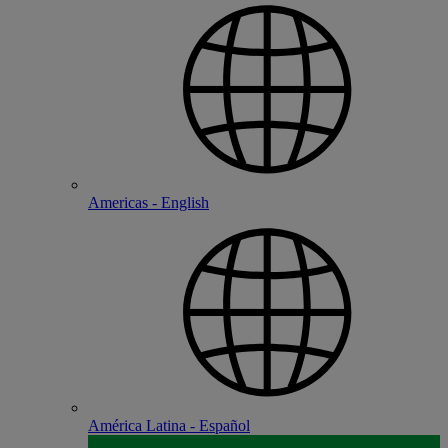
Americas - English
América Latina - Español