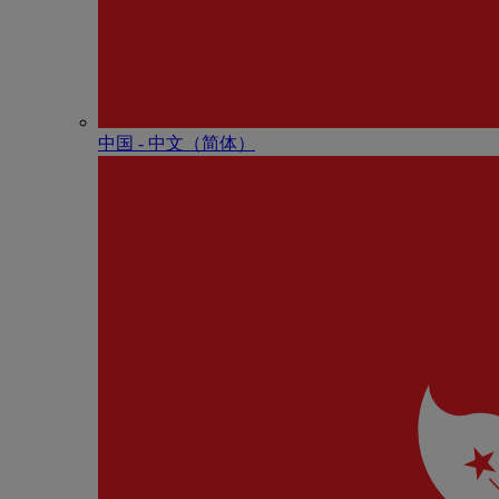
中国 - 中⽂（简体）