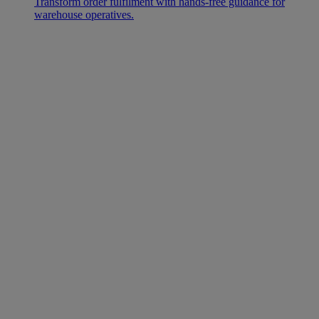
Transform order fulfilment with hands-free guidance for
warehouse operatives.