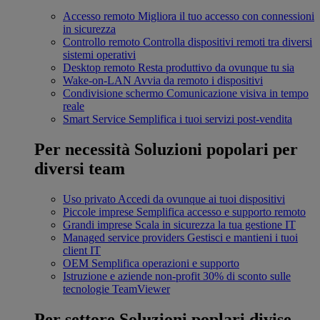
Accesso remoto
Migliora il tuo accesso con connessioni
in sicurezza
Controllo remoto
Controlla dispositivi remoti tra diversi
sistemi operativi
Desktop remoto
Resta produttivo da ovunque tu sia
Wake-on-LAN
Avvia da remoto i dispositivi
Condivisione schermo
Comunicazione visiva in tempo
reale
Smart Service
Semplifica i tuoi servizi post-vendita
Per necessità
Soluzioni popolari per
diversi team
Uso privato
Accedi da ovunque ai tuoi dispositivi
Piccole imprese
Semplifica accesso e supporto remoto
Grandi imprese
Scala in sicurezza la tua gestione IT
Managed service providers
Gestisci e mantieni i tuoi
client IT
OEM
Semplifica operazioni e supporto
Istruzione e aziende non-profit
30% di sconto sulle
tecnologie TeamViewer
Per settore
Soluzioni poplari divise