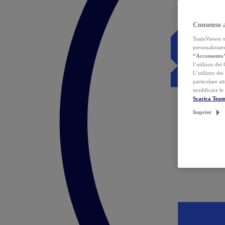
Consenso 
TeamViewer ed 
personalizzare
“Acconsento
l’utilizzo dei
L’utilizzo dei
particolare at
modificare le
Scarica Tea
Imprint