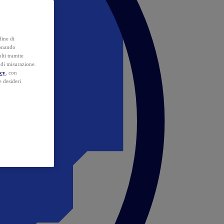
fine di
ionando
lti tramite
e di misurazione.
icy
, con
e desideri