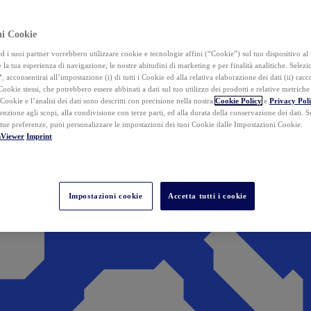
ai Cookie
i suoi partner vorrebbero utilizzare cookie e tecnologie affini (“Cookie”) sul tuo dispositivo al 
 la tua esperienza di navigazione, le nostre abitudini di marketing e per finalità analitiche. Selez
”
, acconsentirai all’impostazione (i) di tutti i Cookie ed alla relativa elaborazione dei dati (ii) racco
 Cookie stessi, che potrebbero essere abbinati a dati sul tuo utilizzo dei prodotti e relative metrich
 Cookie e l’analisi dei dati sono descritti con precisione nella nostra
Cookie Policy
e
Privacy Pol
tenzione agli scopi, alla condivisione con terze parti, ed alla durata della conservazione dei dati. S
 tue preferenze, puoi personalizzare le impostazioni dei tuoi Cookie dalle Impostazioni Cookie.
mViewer
Imprint
Impostazioni cookie
Accetta tutti i cookie