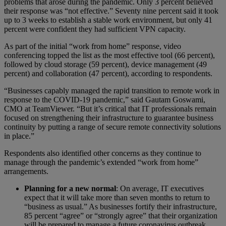
problems that arose during the pandemic. Only 3 percent believed
their response was “not effective.” Seventy nine percent said it took
up to 3 weeks to establish a stable work environment, but only 41
percent were confident they had sufficient VPN capacity.
As part of the initial “work from home” response, video
conferencing topped the list as the most effective tool (66 percent),
followed by cloud storage (59 percent), device management (49
percent) and collaboration (47 percent), according to respondents.
“Businesses capably managed the rapid transition to remote work in
response to the COVID-19 pandemic,” said Gautam Goswami,
CMO at TeamViewer. “But it’s critical that IT professionals remain
focused on strengthening their infrastructure to guarantee business
continuity by putting a range of secure remote connectivity solutions
in place.”
Respondents also identified other concerns as they continue to
manage through the pandemic’s extended “work from home”
arrangements.
Planning for a new normal
: On average, IT executives
expect that it will take more than seven months to return to
“business as usual.” As businesses fortify their infrastructure,
85 percent “agree” or “strongly agree” that their organization
will be prepared to manage a future coronavirus outbreak.