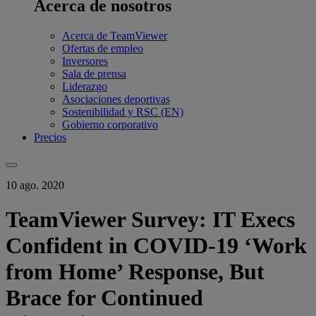
Acerca de nosotros
Acerca de TeamViewer
Ofertas de empleo
Inversores
Sala de prensa
Liderazgo
Asociaciones deportivas
Sostenibilidad y RSC (EN)
Gobierno corporativo
Precios
10 ago. 2020
TeamViewer Survey: IT Execs
Confident in COVID-19 ‘Work
from Home’ Response, But
Brace for Continued