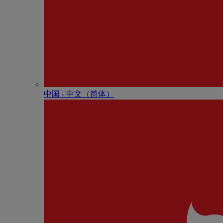
中国 - 中⽂（简体）