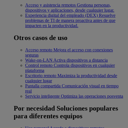
Acceso y asistencia remotos
Gestiona personas,
dispositivos y aplicaciones, desde cualquier lugar.
Experiencia digital del empleado (DEX)
Resuelve
problemas de TI de manera proactiva antes de que
impacten en la productividad.
Otros casos de uso
Acceso remoto
Mejora el acceso con conexiones
seguras
Wake-on-LAN
Activa dispositivos a distancia
Control remoto
Controla dispositivos en cualquier
plataforma
Escritorio remoto
Maximiza la productividad desde
cualquier lugar
Pantalla compartida
Comunicación visual en tiempo
real
Servicio inteligente
Optimiza las operaciones posventa
Por necesidad
Soluciones populares
para diferentes equipos