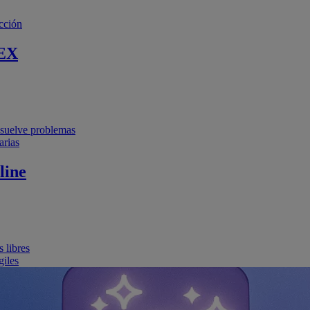
cción
EX
resuelve problemas
arias
line
 libres
giles