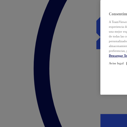
Consentim
A TeamViewer 
experiencia d
una mejor exp
de todas las 
personalizado
almacenamien
preferencias, 
Descargar T
Aviso legal