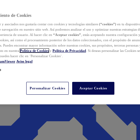
iento de Cookies
y asociados nos gustaría contar con cookies y tecnologías similares
(“cookies”)
en tu dispositiv
e navegación en nuestro sitio web. Así podremos analizar el uso y optimizar nuestras estrategias 
eriencia de usuario. Al hacer clic en
“Aceptar cookies”
, estás aceptando nuestra configuración 
cookies, así como el procesamiento posterior de los datos coleccionados, con el propósito de anun
s. Puedes encontrar mayor información sobre nuestras cookies, sus propósitos, terceras personas 
to en nuestra
Política de Cookies
y
Política de Privacidad
. Si deseas personalizar las Cookies s
puedes hacer clic en ¨Personalizar Cookies¨.
eamViewer
Aviso legal
Personalizar Cookies
Aceptar Cookies