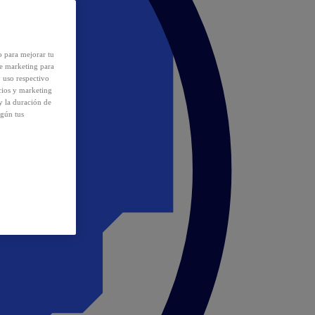
o para mejorar tu
de marketing para
y uso respectivo
cios y marketing
y la duración de
egún tus