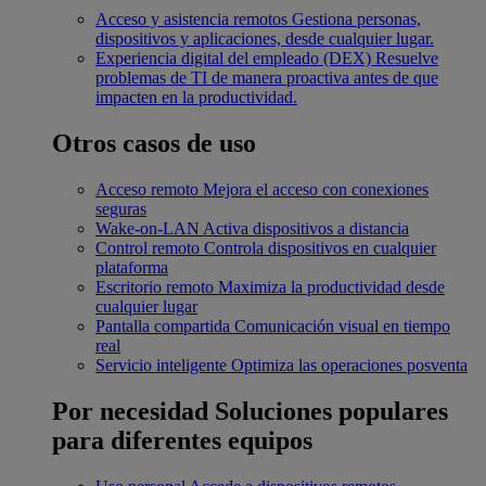
Acceso y asistencia remotos
Gestiona personas,
dispositivos y aplicaciones, desde cualquier lugar.
Experiencia digital del empleado (DEX)
Resuelve
problemas de TI de manera proactiva antes de que
impacten en la productividad.
Otros casos de uso
Acceso remoto
Mejora el acceso con conexiones
seguras
Wake-on-LAN
Activa dispositivos a distancia
Control remoto
Controla dispositivos en cualquier
plataforma
Escritorio remoto
Maximiza la productividad desde
cualquier lugar
Pantalla compartida
Comunicación visual en tiempo
real
Servicio inteligente
Optimiza las operaciones posventa
Por necesidad
Soluciones populares
para diferentes equipos