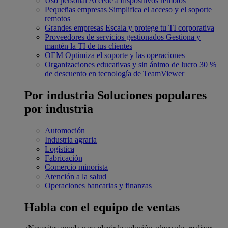
Uso personal
Accede a dispositivos remotos
Pequeñas empresas
Simplifica el acceso y el soporte
remotos
Grandes empresas
Escala y protege tu TI corporativa
Proveedores de servicios gestionados
Gestiona y
mantén la TI de tus clientes
OEM
Optimiza el soporte y las operaciones
Organizaciones educativas y sin ánimo de lucro
30 %
de descuento en tecnología de TeamViewer
Por industria
Soluciones populares
por industria
Automoción
Industria agraria
Logística
Fabricación
Comercio minorista
Atención a la salud
Operaciones bancarias y finanzas
Habla con el equipo de ventas