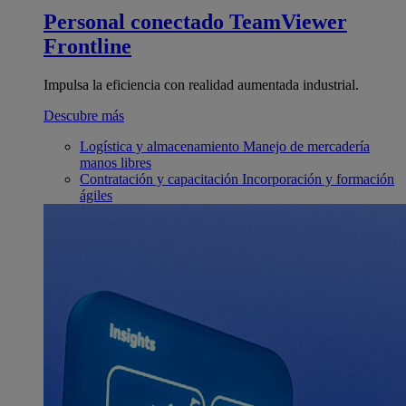
Personal conectado
TeamViewer
Frontline
Impulsa la eficiencia con realidad aumentada industrial.
Descubre más
Logística y almacenamiento
Manejo de mercadería
manos libres
Contratación y capacitación
Incorporación y formación
ágiles