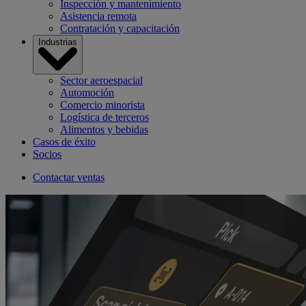
Inspección y mantenimiento
Asistencia remota
Contratación y capacitación
Industrias
Sector aeroespacial
Automoción
Comercio minorista
Logística de terceros
Alimentos y bebidas
Casos de éxito
Socios
Contactar ventas