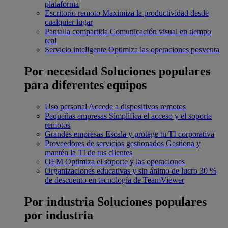
plataforma
Escritorio remoto
Maximiza la productividad desde
cualquier lugar
Pantalla compartida
Comunicación visual en tiempo
real
Servicio inteligente
Optimiza las operaciones posventa
Por necesidad
Soluciones populares
para diferentes equipos
Uso personal
Accede a dispositivos remotos
Pequeñas empresas
Simplifica el acceso y el soporte
remotos
Grandes empresas
Escala y protege tu TI corporativa
Proveedores de servicios gestionados
Gestiona y
mantén la TI de tus clientes
OEM
Optimiza el soporte y las operaciones
Organizaciones educativas y sin ánimo de lucro
30 %
de descuento en tecnología de TeamViewer
Por industria
Soluciones populares
por industria