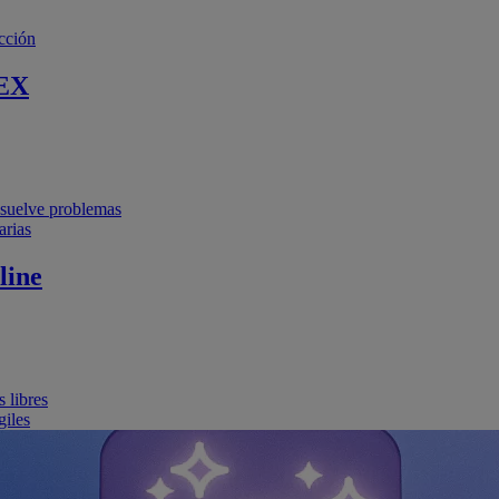
cción
EX
resuelve problemas
arias
line
 libres
giles