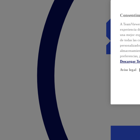
Consentim
A TeamViewer 
experiencia d
una mejor exp
de todas las 
personalizado
almacenamien
preferencias, 
Descargar T
Aviso legal