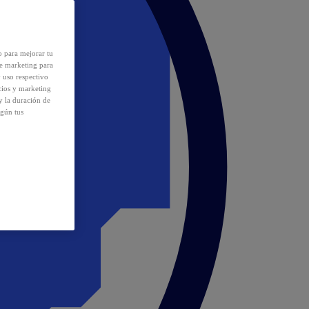
o para mejorar tu
de marketing para
y uso respectivo
cios y marketing
y la duración de
egún tus