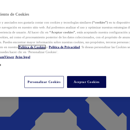
iento de Cookies
y asociados nos gustaría contar con cookies y tecnologías similares
(“cookies”)
en tu dispositiv
e navegación en nuestro sitio web. Así podremos analizar el uso y optimizar nuestras estrategias 
eriencia de usuario. Al hacer clic en
“Aceptar cookies”
, estás aceptando nuestra configuración 
cookies, así como el procesamiento posterior de los datos coleccionados, con el propósito de anun
s. Puedes encontrar mayor información sobre nuestras cookies, sus propósitos, terceras personas 
to en nuestra
Política de Cookies
y
Política de Privacidad
. Si deseas personalizar las Cookies s
puedes hacer clic en ¨Personalizar Cookies¨.
eamViewer
Aviso legal
Personalizar Cookies
Aceptar Cookies