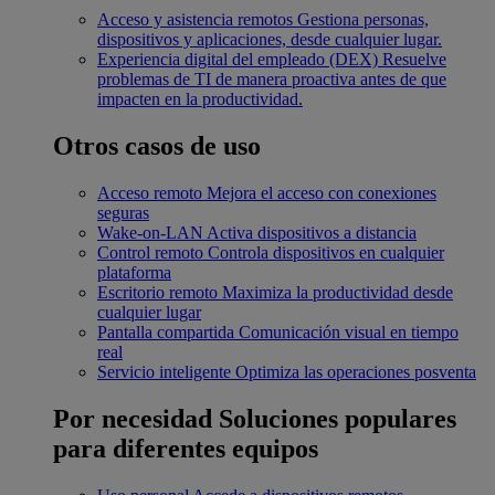
Acceso y asistencia remotos
Gestiona personas,
dispositivos y aplicaciones, desde cualquier lugar.
Experiencia digital del empleado (DEX)
Resuelve
problemas de TI de manera proactiva antes de que
impacten en la productividad.
Otros casos de uso
Acceso remoto
Mejora el acceso con conexiones
seguras
Wake-on-LAN
Activa dispositivos a distancia
Control remoto
Controla dispositivos en cualquier
plataforma
Escritorio remoto
Maximiza la productividad desde
cualquier lugar
Pantalla compartida
Comunicación visual en tiempo
real
Servicio inteligente
Optimiza las operaciones posventa
Por necesidad
Soluciones populares
para diferentes equipos