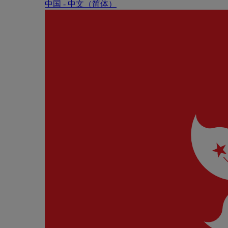
中国 - 中⽂（简体）