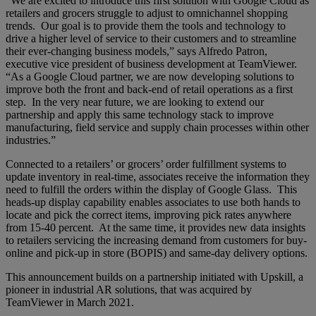
“We are excited to introduce this first solution with Google Cloud as
retailers and grocers struggle to adjust to omnichannel shopping
trends. Our goal is to provide them the tools and technology to
drive a higher level of service to their customers and to streamline
their ever-changing business models,” says Alfredo Patron,
executive vice president of business development at TeamViewer.
“As a Google Cloud partner, we are now developing solutions to
improve both the front and back-end of retail operations as a first
step. In the very near future, we are looking to extend our
partnership and apply this same technology stack to improve
manufacturing, field service and supply chain processes within other
industries.”
Connected to a retailers’ or grocers’ order fulfillment systems to
update inventory in real-time, associates receive the information they
need to fulfill the orders within the display of Google Glass. This
heads-up display capability enables associates to use both hands to
locate and pick the correct items, improving pick rates anywhere
from 15-40 percent. At the same time, it provides new data insights
to retailers servicing the increasing demand from customers for buy-
online and pick-up in store (BOPIS) and same-day delivery options.
This announcement builds on a partnership initiated with Upskill, a
pioneer in industrial AR solutions, that was acquired by
TeamViewer in March 2021.