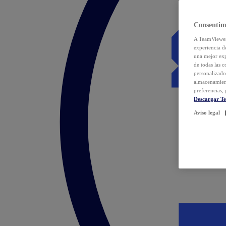
Consentim
A TeamViewer 
experiencia d
una mejor exp
de todas las 
personalizado
almacenamien
preferencias, 
Descargar T
Aviso legal