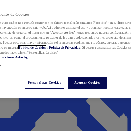
iento de Cookies
y asociados nos gustaría contar con cookies y tecnologías similares
(“cookies”)
en tu dispositiv
e navegación en nuestro sitio web. Así podremos analizar el uso y optimizar nuestras estrategias 
eriencia de usuario. Al hacer clic en
“Aceptar cookies”
, estás aceptando nuestra configuración 
cookies, así como el procesamiento posterior de los datos coleccionados, con el propósito de anun
s. Puedes encontrar mayor información sobre nuestras cookies, sus propósitos, terceras personas 
to en nuestra
Política de Cookies
y
Política de Privacidad
. Si deseas personalizar las Cookies s
puedes hacer clic en ¨Personalizar Cookies¨.
eamViewer
Aviso legal
Personalizar Cookies
Aceptar Cookies