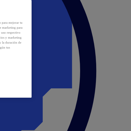
o para mejorar tu
de marketing para
y uso respectivo
cios y marketing
y la duración de
egún tus