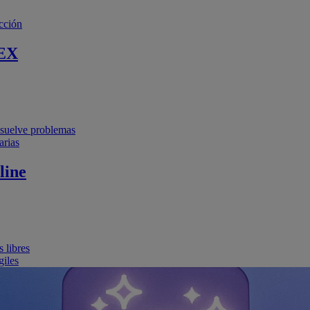
cción
EX
resuelve problemas
arias
line
 libres
giles