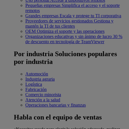
Uso personal
Accede a dispositivos remotos
Pequeñas empresas
Simplifica el acceso y el soporte
remotos
Grandes empresas
Escala y protege tu TI corporativa
Proveedores de servicios gestionados
Gestiona y
mantén la TI de tus clientes
OEM
Optimiza el soporte y las operaciones
Organizaciones educativas y sin ánimo de lucro
30 %
de descuento en tecnología de TeamViewer
Por industria
Soluciones populares
por industria
Automoción
Industria agraria
Logística
Fabricación
Comercio minorista
Atención a la salud
Operaciones bancarias y finanzas
Habla con el equipo de ventas