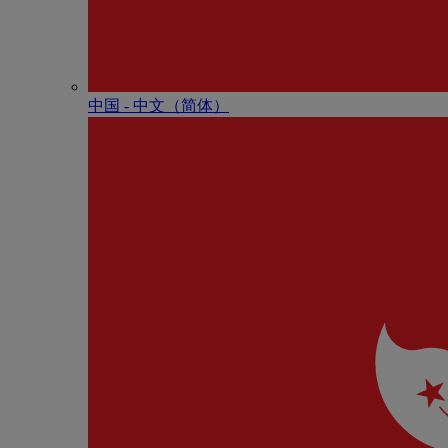
中国 - 中⽂（简体）