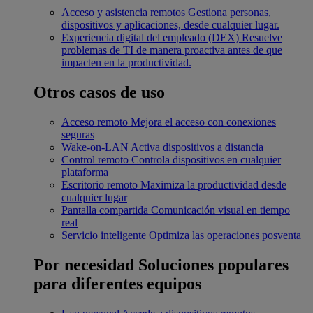
Acceso y asistencia remotos
Gestiona personas,
dispositivos y aplicaciones, desde cualquier lugar.
Experiencia digital del empleado (DEX)
Resuelve
problemas de TI de manera proactiva antes de que
impacten en la productividad.
Otros casos de uso
Acceso remoto
Mejora el acceso con conexiones
seguras
Wake-on-LAN
Activa dispositivos a distancia
Control remoto
Controla dispositivos en cualquier
plataforma
Escritorio remoto
Maximiza la productividad desde
cualquier lugar
Pantalla compartida
Comunicación visual en tiempo
real
Servicio inteligente
Optimiza las operaciones posventa
Por necesidad
Soluciones populares
para diferentes equipos