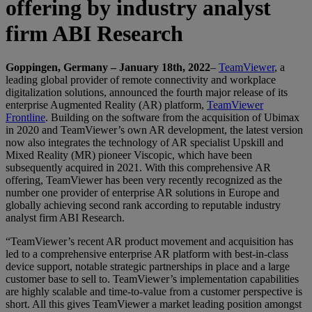
offering by industry analyst
firm ABI Research
Goppingen, Germany – January 18th, 2022
–
TeamViewer
, a
leading global provider of remote connectivity and workplace
digitalization solutions, announced the fourth major release of its
enterprise Augmented Reality (AR) platform,
TeamViewer
Frontline
. Building on the software from the acquisition of Ubimax
in 2020 and TeamViewer’s own AR development, the latest version
now also integrates the technology of AR specialist Upskill and
Mixed Reality (MR) pioneer Viscopic, which have been
subsequently acquired in 2021. With this comprehensive AR
offering, TeamViewer has been very recently recognized as the
number one provider of enterprise AR solutions in Europe and
globally achieving second rank according to reputable industry
analyst firm ABI Research.
“TeamViewer’s recent AR product movement and acquisition has
led to a comprehensive enterprise AR platform with best-in-class
device support, notable strategic partnerships in place and a large
customer base to sell to. TeamViewer’s implementation capabilities
are highly scalable and time-to-value from a customer perspective is
short. All this gives TeamViewer a market leading position amongst