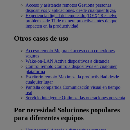
Acceso y asistencia remotos
Gestiona personas,
dispositivos y aplicaciones, desde cualquier lugar.
Experiencia digital del empleado (DEX)
Resuelve
problemas de TI de manera proactiva antes de que
impacten en la productividad.
Otros casos de uso
Acceso remoto
Mejora el acceso con conexiones
seguras
Wake-on-LAN
Activa dispositivos a distancia
Control remoto
Controla dispositivos en cualquier
plataforma
Escritorio remoto
Maximiza la productividad desde
cualquier lugar
Pantalla compartida
Comunicación visual en tiempo
real
Servicio inteligente
Optimiza las operaciones posventa
Por necesidad
Soluciones populares
para diferentes equipos