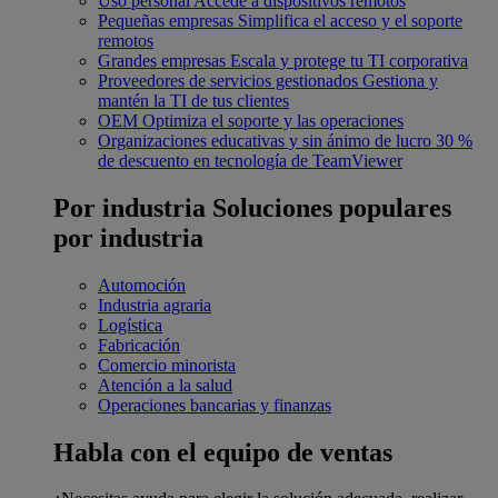
Uso personal
Accede a dispositivos remotos
Pequeñas empresas
Simplifica el acceso y el soporte
remotos
Grandes empresas
Escala y protege tu TI corporativa
Proveedores de servicios gestionados
Gestiona y
mantén la TI de tus clientes
OEM
Optimiza el soporte y las operaciones
Organizaciones educativas y sin ánimo de lucro
30 %
de descuento en tecnología de TeamViewer
Por industria
Soluciones populares
por industria
Automoción
Industria agraria
Logística
Fabricación
Comercio minorista
Atención a la salud
Operaciones bancarias y finanzas
Habla con el equipo de ventas