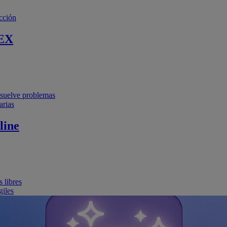
cción
EX
resuelve problemas
arias
line
 libres
giles