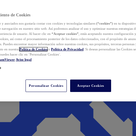
iento de Cookies
y asociados nos gustaría contar con cookies y tecnologías similares
(“cookies”)
en tu dispositiv
e navegación en nuestro sitio web. Así podremos analizar el uso y optimizar nuestras estrategias 
eriencia de usuario. Al hacer clic en
“Aceptar cookies”
, estás aceptando nuestra configuración 
cookies, así como el procesamiento posterior de los datos coleccionados, con el propósito de anun
s. Puedes encontrar mayor información sobre nuestras cookies, sus propósitos, terceras personas 
to en nuestra
Política de Cookies
y
Política de Privacidad
. Si deseas personalizar las Cookies s
puedes hacer clic en ¨Personalizar Cookies¨.
eamViewer
Aviso legal
Personalizar Cookies
Aceptar Cookies