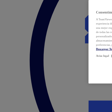
Consentim
A TeamViewer 
experiencia d
una mejor exp
de todas las 
personalizado
almacenamien
preferencias, 
Descargar T
Aviso legal