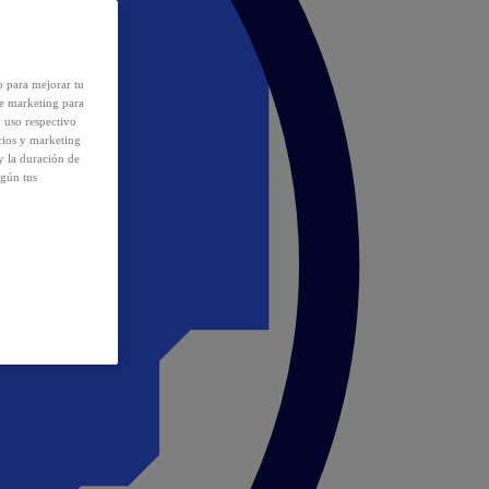
o para mejorar tu
de marketing para
y uso respectivo
cios y marketing
y la duración de
egún tus