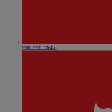
中国 - 中⽂（简体）