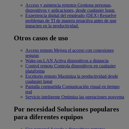
Acceso y asistencia remotos
Gestiona personas,
dispositivos y aplicaciones, desde cualquier lugar.
Experiencia digital del empleado (DEX)
Resuelve
problemas de TI de manera proactiva antes de que
impacten en la productividad.
Otros casos de uso
Acceso remoto
Mejora el acceso con conexiones
seguras
Wake-on-LAN
Activa dispositivos a distancia
Control remoto
Controla dispositivos en cualquier
plataforma
Escritorio remoto
Maximiza la productividad desde
cualquier lugar
Pantalla compartida
Comunicación visual en tiempo
real
Servicio inteligente
Optimiza las operaciones posventa
Por necesidad
Soluciones populares
para diferentes equipos