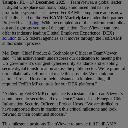
Tampa / FL – 17 December 2025
– TeamViewer, a global leader
in digital workplace solutions, today announced that its live
production system has achieved FedRAMP compliance and is now
officially listed on the
FedRAMP Marketplace
under their partner
Project Hosts’
listing
. With the completion of the environment build-
out and rigorous vetting of the application, TeamViewer can now
offer its industry leading Digital Employee Experience (DEX)
solution
to US federal agencies as it moves through the FedRAMP
authorization process.
Mei Dent, Chief Product & Technology Officer at TeamViewer,
said: “This achievement underscores our dedication to meeting the
US government’s stringent cybersecurity standards and enabling
secure digital transformation across the public sector. We’re proud of
our collaborative efforts that made this possible. We thank our
partner Project Hosts for their assistance in implementing all
required FedRAMP controls for our DEX platform.”
“Achieving FedRAMP compliance is a testament to TeamViewer’s
commitment to security and excellence,” stated Josh Krueger, Chief
Information Security Officer at Project Hosts. “We are thrilled to
have supported them in reaching this critical milestone and look
forward to their continued success.”
This milestone positions TeamViewer to pursue full FedRAMP