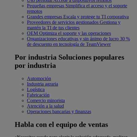
Uso personal
Accede a dispositivos remotos
Pequeñas empresas
Simplifica el acceso y el soporte
remotos
Grandes empresas
Escala y protege tu TI corporativa
Proveedores de servicios gestionados
Gestiona y
mantén la TI de tus clientes
OEM
Optimiza el soporte y las operaciones
Organizaciones educativas y sin ánimo de lucro
30 %
de descuento en tecnología de TeamViewer
Por industria
Soluciones populares
por industria
Automoción
Industria agraria
Logística
Fabricación
Comercio minorista
Atención a la salud
Operaciones bancarias y finanzas
Habla con el equipo de ventas