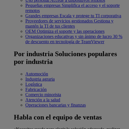
Uso personal
Accede a dispositivos remotos
Pequeñas empresas
Simplifica el acceso y el soporte
remotos
Grandes empresas
Escala y protege tu TI corporativa
Proveedores de servicios gestionados
Gestiona y
mantén la TI de tus clientes
OEM
Optimiza el soporte y las operaciones
Organizaciones educativas y sin ánimo de lucro
30 %
de descuento en tecnología de TeamViewer
Por industria
Soluciones populares
por industria
Automoción
Industria agraria
Logística
Fabricación
Comercio minorista
Atención a la salud
Operaciones bancarias y finanzas
Habla con el equipo de ventas