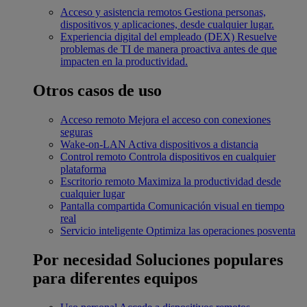
Acceso y asistencia remotos
Gestiona personas,
dispositivos y aplicaciones, desde cualquier lugar.
Experiencia digital del empleado (DEX)
Resuelve
problemas de TI de manera proactiva antes de que
impacten en la productividad.
Otros casos de uso
Acceso remoto
Mejora el acceso con conexiones
seguras
Wake-on-LAN
Activa dispositivos a distancia
Control remoto
Controla dispositivos en cualquier
plataforma
Escritorio remoto
Maximiza la productividad desde
cualquier lugar
Pantalla compartida
Comunicación visual en tiempo
real
Servicio inteligente
Optimiza las operaciones posventa
Por necesidad
Soluciones populares
para diferentes equipos