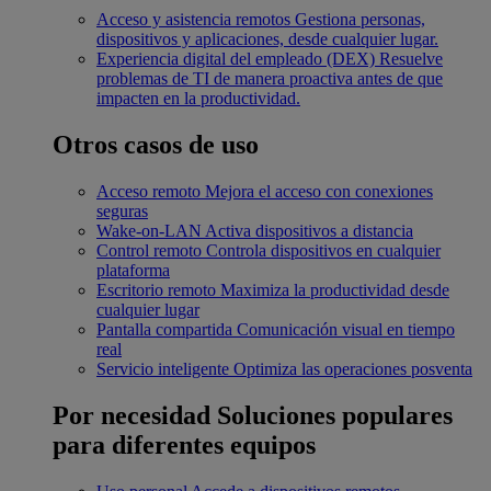
Acceso y asistencia remotos
Gestiona personas,
dispositivos y aplicaciones, desde cualquier lugar.
Experiencia digital del empleado (DEX)
Resuelve
problemas de TI de manera proactiva antes de que
impacten en la productividad.
Otros casos de uso
Acceso remoto
Mejora el acceso con conexiones
seguras
Wake-on-LAN
Activa dispositivos a distancia
Control remoto
Controla dispositivos en cualquier
plataforma
Escritorio remoto
Maximiza la productividad desde
cualquier lugar
Pantalla compartida
Comunicación visual en tiempo
real
Servicio inteligente
Optimiza las operaciones posventa
Por necesidad
Soluciones populares
para diferentes equipos