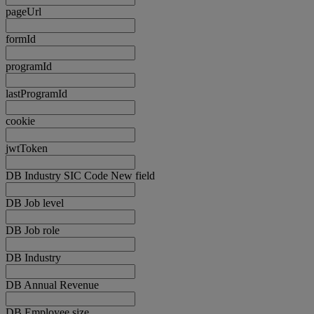
pageUrl
formId
programId
lastProgramId
cookie
jwtToken
DB Industry SIC Code New field
DB Job level
DB Job role
DB Industry
DB Annual Revenue
DB Employee size