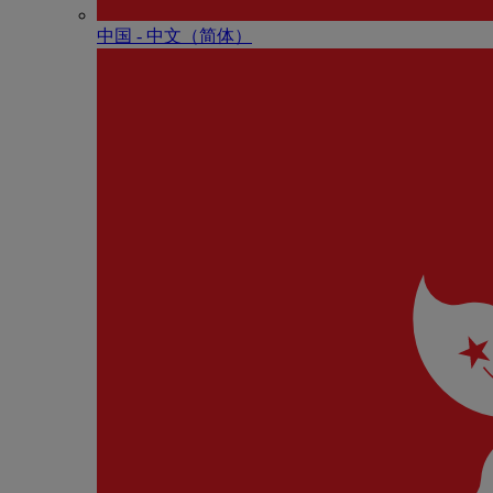
中国 - 中⽂（简体）