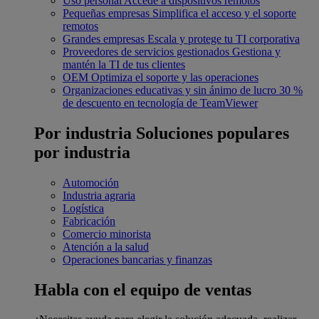
Uso personal
Accede a dispositivos remotos
Pequeñas empresas
Simplifica el acceso y el soporte
remotos
Grandes empresas
Escala y protege tu TI corporativa
Proveedores de servicios gestionados
Gestiona y
mantén la TI de tus clientes
OEM
Optimiza el soporte y las operaciones
Organizaciones educativas y sin ánimo de lucro
30 %
de descuento en tecnología de TeamViewer
Por industria
Soluciones populares
por industria
Automoción
Industria agraria
Logística
Fabricación
Comercio minorista
Atención a la salud
Operaciones bancarias y finanzas
Habla con el equipo de ventas