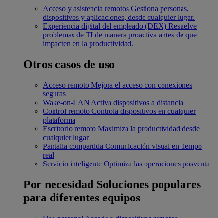
Acceso y asistencia remotos
Gestiona personas,
dispositivos y aplicaciones, desde cualquier lugar.
Experiencia digital del empleado (DEX)
Resuelve
problemas de TI de manera proactiva antes de que
impacten en la productividad.
Otros casos de uso
Acceso remoto
Mejora el acceso con conexiones
seguras
Wake-on-LAN
Activa dispositivos a distancia
Control remoto
Controla dispositivos en cualquier
plataforma
Escritorio remoto
Maximiza la productividad desde
cualquier lugar
Pantalla compartida
Comunicación visual en tiempo
real
Servicio inteligente
Optimiza las operaciones posventa
Por necesidad
Soluciones populares
para diferentes equipos