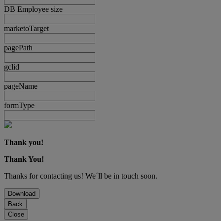
DB Employee size
marketoTarget
pagePath
gclid
pageName
formType
Thank you!
Thank You!
Thanks for contacting us! We´ll be in touch soon.
Download
Back
Close