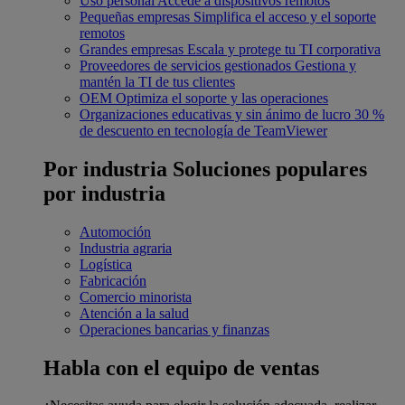
Uso personal
Accede a dispositivos remotos
Pequeñas empresas
Simplifica el acceso y el soporte
remotos
Grandes empresas
Escala y protege tu TI corporativa
Proveedores de servicios gestionados
Gestiona y
mantén la TI de tus clientes
OEM
Optimiza el soporte y las operaciones
Organizaciones educativas y sin ánimo de lucro
30 %
de descuento en tecnología de TeamViewer
Por industria
Soluciones populares
por industria
Automoción
Industria agraria
Logística
Fabricación
Comercio minorista
Atención a la salud
Operaciones bancarias y finanzas
Habla con el equipo de ventas