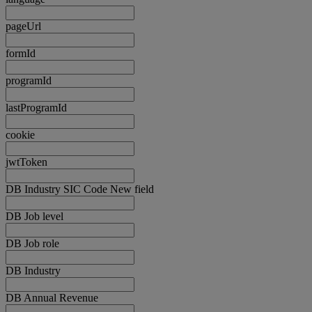
pageUrl
formId
programId
lastProgramId
cookie
jwtToken
DB Industry SIC Code New field
DB Job level
DB Job role
DB Industry
DB Annual Revenue