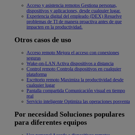
Acceso y asistencia remotos
Gestiona personas,
dispositivos y aplicaciones, desde cualquier lugar.
Experiencia digital del empleado (DEX)
Resuelve
problemas de TI de manera proactiva antes de que
impacten en la productividad.
Otros casos de uso
Acceso remoto
Mejora el acceso con conexiones
seguras
Wake-on-LAN
Activa dispositivos a distancia
Control remoto
Controla dispositivos en cualquier
plataforma
Escritorio remoto
Maximiza la productividad desde
cualquier lugar
Pantalla compartida
Comunicación visual en tiempo
real
Servicio inteligente
Optimiza las operaciones posventa
Por necesidad
Soluciones populares
para diferentes equipos