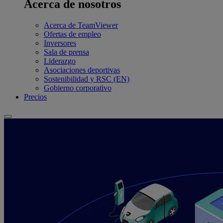
Acerca de nosotros
Acerca de TeamViewer
Ofertas de empleo
Inversores
Sala de prensa
Liderazgo
Asociaciones deportivas
Sostenibilidad y RSC (EN)
Gobierno corporativo
Precios