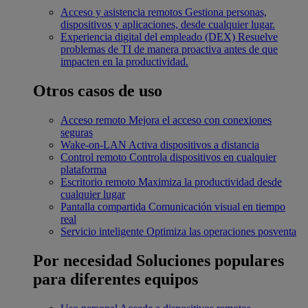
Acceso y asistencia remotos
Gestiona personas,
dispositivos y aplicaciones, desde cualquier lugar.
Experiencia digital del empleado (DEX)
Resuelve
problemas de TI de manera proactiva antes de que
impacten en la productividad.
Otros casos de uso
Acceso remoto
Mejora el acceso con conexiones
seguras
Wake-on-LAN
Activa dispositivos a distancia
Control remoto
Controla dispositivos en cualquier
plataforma
Escritorio remoto
Maximiza la productividad desde
cualquier lugar
Pantalla compartida
Comunicación visual en tiempo
real
Servicio inteligente
Optimiza las operaciones posventa
Por necesidad
Soluciones populares
para diferentes equipos