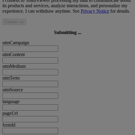
I consent to TeamViewer processing my data to communicate about
its products and services, analyze interactions, and personalize my
experience. I can withdraw anytime. See
Privacy Notice
for details.
Contact us
Submitting ...
utmCampaign
utmContent
utmMedium
utmTerm
utmSource
language
pageUrl
formId