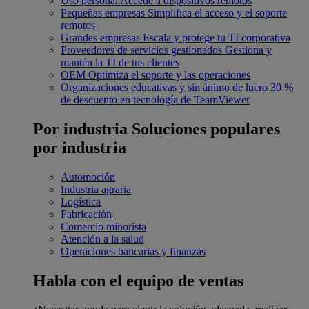
Uso personal
Accede a dispositivos remotos
Pequeñas empresas
Simplifica el acceso y el soporte
remotos
Grandes empresas
Escala y protege tu TI corporativa
Proveedores de servicios gestionados
Gestiona y
mantén la TI de tus clientes
OEM
Optimiza el soporte y las operaciones
Organizaciones educativas y sin ánimo de lucro
30 %
de descuento en tecnología de TeamViewer
Por industria
Soluciones populares
por industria
Automoción
Industria agraria
Logística
Fabricación
Comercio minorista
Atención a la salud
Operaciones bancarias y finanzas
Habla con el equipo de ventas