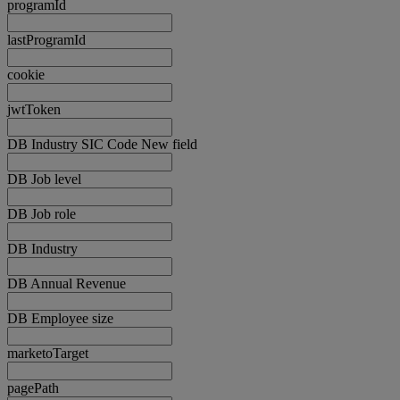
programId
lastProgramId
cookie
jwtToken
DB Industry SIC Code New field
DB Job level
DB Job role
DB Industry
DB Annual Revenue
DB Employee size
marketoTarget
pagePath